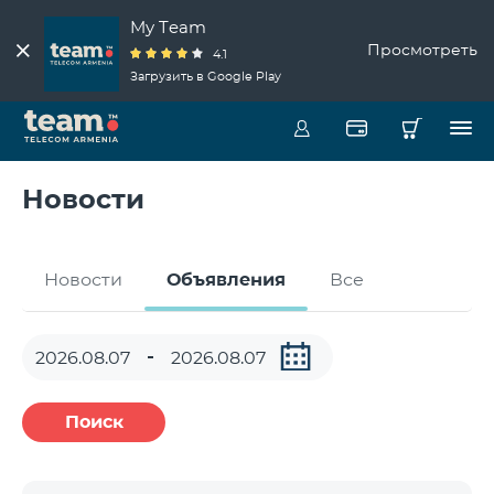
My Team
Просмотреть
4.1
Загрузить в Google Play
Новости
Новости
Объявления
Все
Поиск