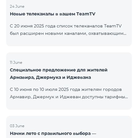
24 June
Новые телеканалы в вашем TeamTV
С 20 июня 2025 года список телеканалов TeamTV
был расширен новыми каналами, охватывающими
жанры фильмов, детских программ, новостей и
музыки. Добавлены следующие телеканалы: ID
Название Жанр 122 Cartoon Classic Детский 177 DW
Russian Информационный 230 AMEDIA Фильмы 231
11 June
Специальное предложение для жителей
AMEDIA 2 Фильмы 232 AMEDIA HIT Фильмы 233
Армавира, Джермука и Иджевана
AMEDIA Premium HD Фильмы 234 4Y Фи
С 10 июня по 10 июля 2025 года жителям городов
Армавир, Джермук и Иджеван доступны тарифные
пакеты COSMO Regional на специальных условиях:
COSMO 2 6900 Regional COSMO 3 7400 Regional
COSMO 4 9900 Regional В рамках акции
предоставляется 50% скидка на первые 6 месяцев
03 June
Начни лето с правильного выбора —
при условии годовой подписки (12 месяцев).