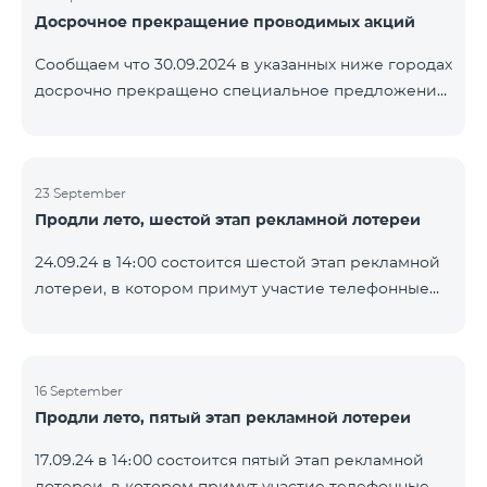
Досрочное прекращение проводимых акций
помощью генератора случайных чисел. Следите за
нами на официальных каналах Team в Facebook и
Сообщаем что 30.09.2024 в указанных ниже городах
YouTube. Подробнее:
досрочно прекращено специальное предложение,
https://www.telecomarmenia.am/ru/B2S
действующее для физических лиц и абонентов
услуги «Моя Компания» ОАО «Телеком Армения»
на тарифные пакеты COSMO 4 9900 и COMBO 4
23 September
9900. Вайк Чаренцаван Ванадзор
Продли лето, шестой этап рекламной лотереи
24.09.24 в 14։00 состоится шестой этап рекламной
лотереи, в котором примут участие телефонные
номера абонентов предоплатного тарифного
плана TeamTok, предоставленные в рамках акции с
телефоном Honor 200 Lite с 16.09.24 по 22.09.24.
Выигравшие номера телефонов будут выбраны с
16 September
Продли лето, пятый этап рекламной лотереи
помощью генератора случайных чисел. Следите за
нами на официальных каналах Team в Facebook и
17.09.24 в 14։00 состоится пятый этап рекламной
YouTube. Подробнее:
лотереи, в котором примут участие телефонные