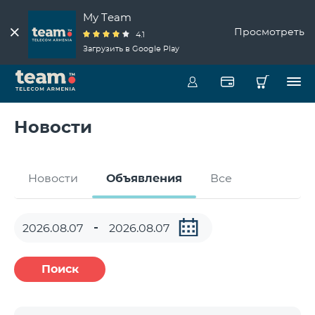
My Team
Просмотреть
4.1
Загрузить в Google Play
Новости
Новости
Объявления
Все
Поиск