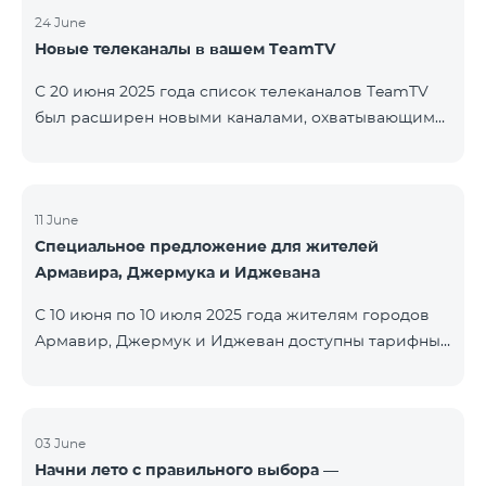
24 June
Новые телеканалы в вашем TeamTV
С 20 июня 2025 года список телеканалов TeamTV
был расширен новыми каналами, охватывающими
жанры фильмов, детских программ, новостей и
музыки. Добавлены следующие телеканалы: ID
Название Жанр 122 Cartoon Classic Детский 177 DW
Russian Информационный 230 AMEDIA Фильмы 231
11 June
Специальное предложение для жителей
AMEDIA 2 Фильмы 232 AMEDIA HIT Фильмы 233
Армавира, Джермука и Иджевана
AMEDIA Premium HD Фильмы 234 4Y Фи
С 10 июня по 10 июля 2025 года жителям городов
Армавир, Джермук и Иджеван доступны тарифные
пакеты COSMO Regional на специальных условиях:
COSMO 2 6900 Regional COSMO 3 7400 Regional
COSMO 4 9900 Regional В рамках акции
предоставляется 50% скидка на первые 6 месяцев
03 June
Начни лето с правильного выбора —
при условии годовой подписки (12 месяцев).