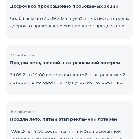
Досрочное прекращение проводимых акций
помощью генератора случайных чисел. Следите за
нами на официальных каналах Team в Facebook и
Сообщаем что 30.09.2024 в указанных ниже городах
YouTube. Подробнее:
досрочно прекращено специальное предложение,
https://www.telecomarmenia.am/ru/B2S
действующее для физических лиц и абонентов
услуги «Моя Компания» ОАО «Телеком Армения»
на тарифные пакеты COSMO 4 9900 и COMBO 4
23 September
9900. Вайк Чаренцаван Ванадзор
Продли лето, шестой этап рекламной лотереи
24.09.24 в 14։00 состоится шестой этап рекламной
лотереи, в котором примут участие телефонные
номера абонентов предоплатного тарифного
плана TeamTok, предоставленные в рамках акции с
телефоном Honor 200 Lite с 16.09.24 по 22.09.24.
Выигравшие номера телефонов будут выбраны с
16 September
Продли лето, пятый этап рекламной лотереи
помощью генератора случайных чисел. Следите за
нами на официальных каналах Team в Facebook и
17.09.24 в 14։00 состоится пятый этап рекламной
YouTube. Подробнее:
лотереи, в котором примут участие телефонные