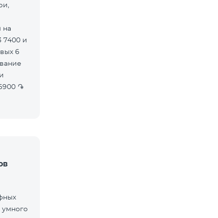
ри,
 на
 7400 и
вых 6
ов
фных
 умного