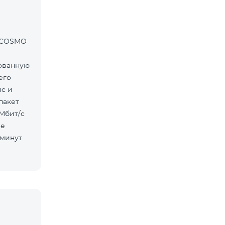
т COSMO
ованную
его
ис и
пакет
ие
 минут