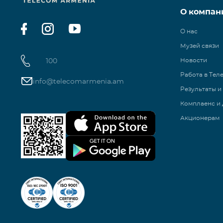
О компан
О нас
Музей связи
100
Новости
Работа в Тел
info@telecomarmenia.am
Результаты и
Комплаенс и 
Акционерам