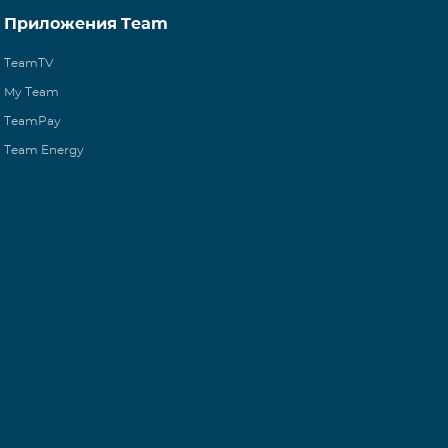
Приложения Team
TeamTV
My Team
TeamPay
Team Energy