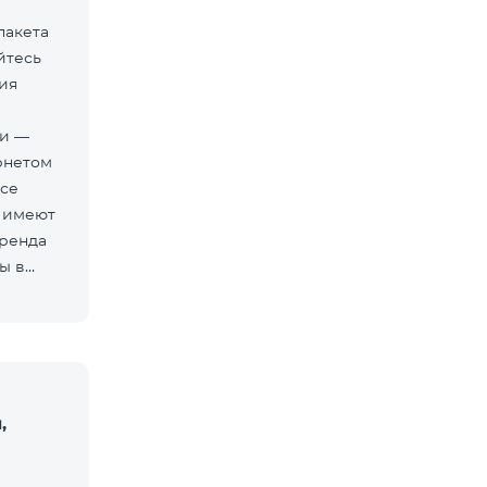
пакета
йтесь
ия
ти —
рнетом
Все
 имеют
бренда
ы в
,