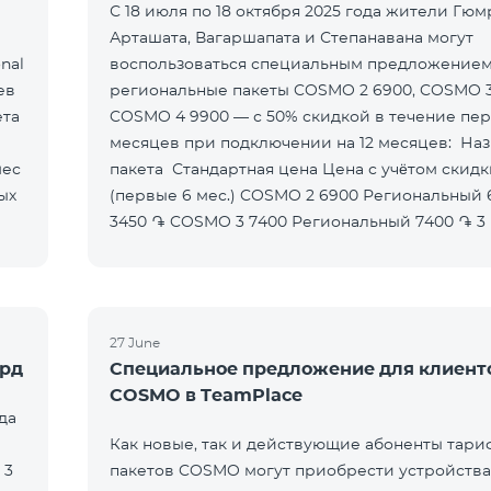
С 18 июля по 18 октября 2025 года жители Гюм
Арташата, Вагаршапата и Степанавана могут
nal
воспользоваться специальным предложением
ев
региональные пакеты COSMO 2 6900, COSMO 3
COSMO 4 9900 — с 50% скидкой в течение пер
месяцев при подключении на 12 месяцев: Название
пакета Стандартная цена Цена с учётом скидки
(первые 6 мес.) COSMO 2 6900 Региональный 6900 ֏
3450 ֏ COSMO 3 7400 Региональный 7400 ֏ 3
27 June
ерд
Специальное предложение для клиент
COSMO в TeamPlace
да
Как новые, так и действующие абоненты тари
 3
пакетов COSMO могут приобрести устройства