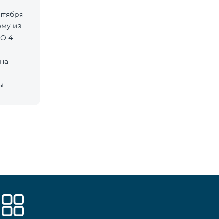
ентября
MO 4
 на
ны