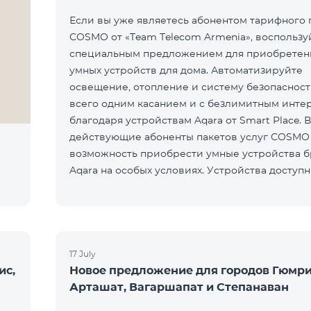
Если вы уже являетесь абонентом тарифного 
COSMO от «Team Telecom Armenia», воспользу
специальным предложением для приобретен
умных устройств для дома. Автоматизируйте
освещение, отопление и систему безопаснос
всего одним касанием и с безлимитным инте
благодаря устройствам Aqara от Smart Place. 
действующие абоненты пакетов услуг COSMO
возможность приобрести умные устройства 
Aqara на особых условиях. Устройства доступн
салоне Team Pla
17 July
ис,
Новое предложение для городов Гюмри
Арташат, Вагаршапат и Степанаван