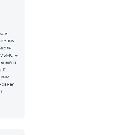
раля
рмения
берян,
COSMO 4
льный и
 12
ским