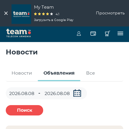
My Team
Просмотреть
4.1
Загрузить в Google Play
Новости
Новости
Объявления
Все
Поиск