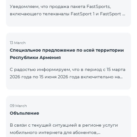
Уведомляем, что продажа пакета FastSports,
включающего телеканалы FastSport 1 и FastSport 2,
доступных в TeamTV, прекращена. С 20 апреля
текущего года будет остановлена и трансляция
указанных телеканалов. Изменение связано с
решением вещателя. По вопросам или для
13 March
Специальное предложение по всей территории
получения дополнительной информации просим
Республики Армения
обращаться в компанию «Фаст Медиа».
С радостью информируем, что в период с 15 марта
2026 года по 15 июня 2026 года включительно на
всей территории Республики Армения действуют
специальные условия․ Тарифные пакеты COSMO 4
12500, COSMO 4 16500 и COSMO 4 9900
Региональный будут доступны со скидкой 25% при
09 March
Объявление
подключении на 12 месяцев с автоматическим
продлением ещё на 12 месяцев. Тарифный
В связи с текущей ситуацией в регионе услуги
пакет COMBO 4 9900 также предоставляется со
мобильного интернета для абонентов,
скидкой 25% сроком на 12 месяцев. Кроме того, для