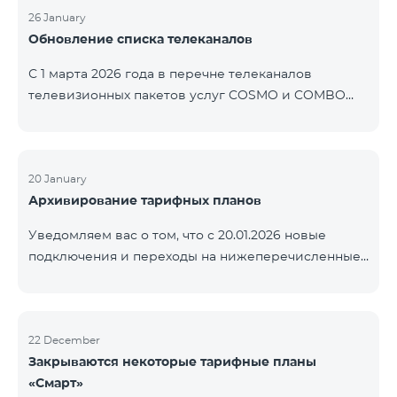
контролем нашей компании. В настоящее время
26 January
Обновление списка телеканалов
точные сроки восстановления услуг неизвестны.
Дополнительная информация будет
С 1 марта 2026 года в перечне телеканалов
предоставлена по мере изменения ситуации.
телевизионных пакетов услуг COSMO и COMBO
Благодарим за понимание.
будут внесены изменения. В соответствии с
данными изменениями региональные
мультиплексные телеканалы будут доступны
только в тех регионах, где их трансляция является
20 January
Архивирование тарифных планов
обязательной. Данные изменения реализуются в
рамках обновления технических параметров
Уведомляем вас о том, что с 20.01.2026 новые
телевизионной платформы и полностью
подключения и переходы на нижеперечисленные
соответствуют нормам местного вещания.
тарифные планы будут приостановлены. COMBO 2
Перечень телеканалов по регионам приведён
Max COMBO 2 Plus COMBO 2 TV COMBO 4 Basic
ниже.
8990 COMBO 4 Plus 10990
ЕреванКотайкГегаркуникАраратАрмавирЛор
22 December
Закрываются некоторые тарифные планы
«Смарт»