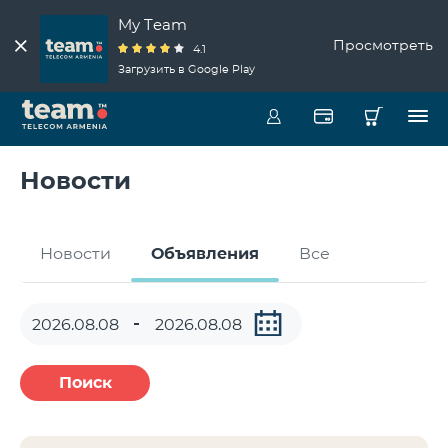
My Team
Просмотреть
4.1
Загрузить в Google Play
Новости
Новости
Объявления
Все
Поиск