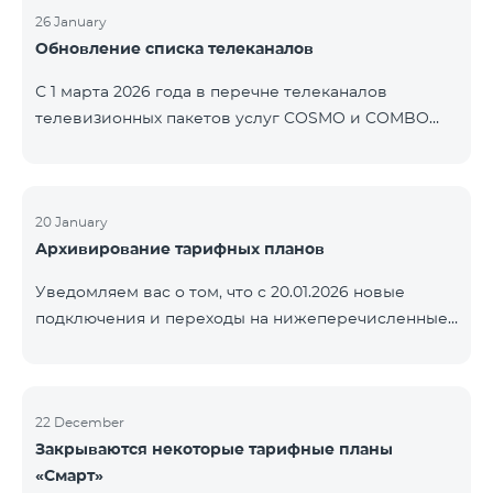
контролем нашей компании. В настоящее время
26 January
Обновление списка телеканалов
точные сроки восстановления услуг неизвестны.
Дополнительная информация будет
С 1 марта 2026 года в перечне телеканалов
предоставлена по мере изменения ситуации.
телевизионных пакетов услуг COSMO и COMBO
Благодарим за понимание.
будут внесены изменения. В соответствии с
данными изменениями региональные
мультиплексные телеканалы будут доступны
только в тех регионах, где их трансляция является
20 January
Архивирование тарифных планов
обязательной. Данные изменения реализуются в
рамках обновления технических параметров
Уведомляем вас о том, что с 20.01.2026 новые
телевизионной платформы и полностью
подключения и переходы на нижеперечисленные
соответствуют нормам местного вещания.
тарифные планы будут приостановлены. COMBO 2
Перечень телеканалов по регионам приведён
Max COMBO 2 Plus COMBO 2 TV COMBO 4 Basic
ниже.
8990 COMBO 4 Plus 10990
ЕреванКотайкГегаркуникАраратАрмавирЛор
22 December
Закрываются некоторые тарифные планы
«Смарт»