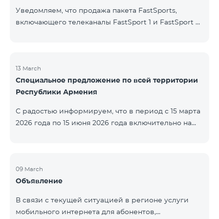
Уведомляем, что продажа пакета FastSports,
включающего телеканалы FastSport 1 и FastSport 2,
доступных в TeamTV, прекращена. С 20 апреля
текущего года будет остановлена и трансляция
указанных телеканалов. Изменение связано с
решением вещателя. По вопросам или для
13 March
Специальное предложение по всей территории
получения дополнительной информации просим
Республики Армения
обращаться в компанию «Фаст Медиа».
С радостью информируем, что в период с 15 марта
2026 года по 15 июня 2026 года включительно на
всей территории Республики Армения действуют
специальные условия․ Тарифные пакеты COSMO 4
12500, COSMO 4 16500 и COSMO 4 9900
Региональный будут доступны со скидкой 25% при
09 March
Объявление
подключении на 12 месяцев с автоматическим
продлением ещё на 12 месяцев. Тарифный
В связи с текущей ситуацией в регионе услуги
пакет COMBO 4 9900 также предоставляется со
мобильного интернета для абонентов,
скидкой 25% сроком на 12 месяцев. Кроме того, для