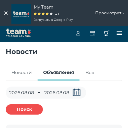
My Team
Просмотреть
4.1
Загрузить в Google Play
Новости
Новости
Объявления
Все
Поиск