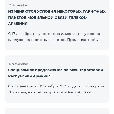
17 November
ИЗМЕНЯЮТСЯ УСЛОВИЯ НЕКОТОРЫХ ТАРИФНЫХ
ПАКЕТОВ МОБИЛЬНОЙ СВЯЗИ ТЕЛЕКОМ
АРМЕНИЯ
С 17 декабря текущего года изменяются условия
следующих тарифных пакетов: Предоплатный
тарифный план «Be Free 2000» будет
переименован в «Be Free 2300». Абонентская плата
составит 2300 драм, вместо прежних 2000 драм.
Абоненты получат 600 минут на все сети РА, США,
16 November
Специальное предложение по всей территории
Канады, Beeline РФ и Tele2 вместо прежних 300
Республики Армения
минут и 14 ГБ интернета вместо прежних 7 ГБ.
Предоплатный тарифный план «Be Free 3000»
Сообщаем, что с 15 ноября 2025 года по 15 февраля
будет переименован в «Be Free 3200». Абонентская
2026 года, на всей территории Республики
пла
Армения (за исключением городов Капан, Горис,
Ноемберян, Раздан, Севан и Чамбарак) тарифные
пакеты COSMO 4 12500, COSMO 4 16500, COSMO 4