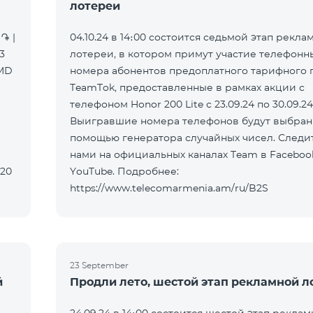
лотереи
֏ |
04.10.24 в 14։00 состоится седьмой этап рекла
3
лотереи, в котором примут участие телефонн
AMD
номера абонентов предоплатного тарифного 
TeamTok, предоставленные в рамках акции с
телефоном Honor 200 Lite с 23.09.24 по 30.09.24
Выигравшие номера телефонов будут выбран
помощью генератора случайных чисел. Следит
нами на официальных каналах Team в Faceboo
320
YouTube. Подробнее:
https://www.telecomarmenia.am/ru/B2S
23 September
й
Продли лето, шестой этап рекламной л