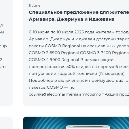
11 June
Специальное предложение для жител
Армавира, Джермука и Иджевана
ыл
ры
С 10 июня по 10 июля 2025 года жителям горо
Армавир, Джермук и Иджеван доступны тар
пакеты COSMO Regional на специальных услов
COSMO 2 6900 Regional COSMO 3 7400 Regiona
COSMO 4 9900 Regional В рамках акции
предоставляется 50% скидка на первые 6 мес
при условии годовой подписки (12 месяцев).
Подробнее о включениях и преимуществах т
пакетов COSMO — по
ссылке:telecomarmenia.am/cosmo * Акция продлена до
10 сентября 2025 года включительно.