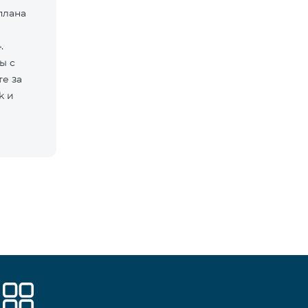
плана
.
ы с
е за
k и