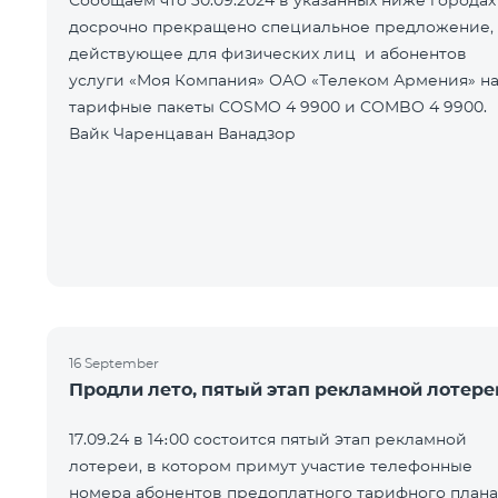
Сообщаем что 30.09.2024 в указанных ниже городах
досрочно прекращено специальное предложение,
действующее для физических лиц и абонентов
услуги «Моя Компания» ОАО «Телеком Армения» н
тарифные пакеты COSMO 4 9900 и COMBO 4 9900.
Вайк Чаренцаван Ванадзор
16 September
Продли лето, пятый этап рекламной лотере
17.09.24 в 14։00 состоится пятый этап рекламной
лотереи, в котором примут участие телефонные
номера абонентов предоплатного тарифного плана