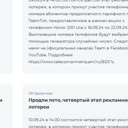
24.09.24 в 14։00 состоится шестой этап рекла
лотереи, в котором примут участие телефонн
номера абонентов предоплатного тарифного 
а
TeamTok, предоставленные в рамках акции с
телефоном Honor 200 Lite с 16.09.24 по 22.09.24.
Выигравшие номера телефонов будут выбран
помощью генератора случайных чисел. Следит
нами на официальных каналах Team в Faceboo
YouTube. Подробнее:
https://www.telecomarmenia.am/ru/B2S?s
09 September
и
Продли лето, четвертый этап рекламно
лотереи
10.09.24 в 14։00 состоится четвертый этап рек
лотереи, в котором примут участие телефонн