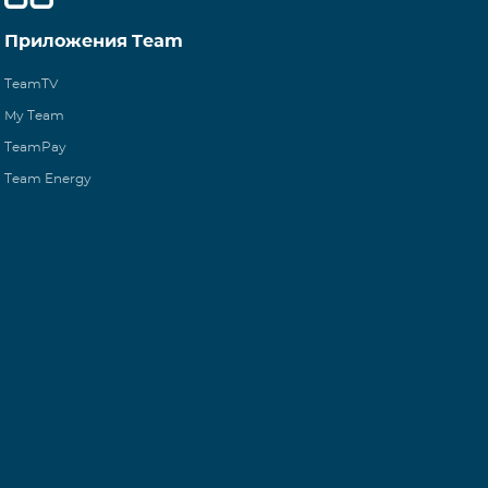
Приложения Team
TeamTV
My Team
TeamPay
Team Energy