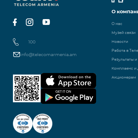
О компан
О нас
Музей связи
100
Новости
Работа в Тел
info@telecomarmenia.am
Результаты и
Комплаенс и 
Акционерам