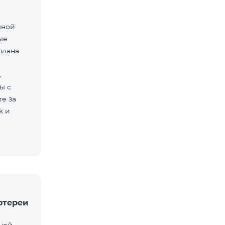
мной
ые
плана
.
ы с
е за
k и
отереи