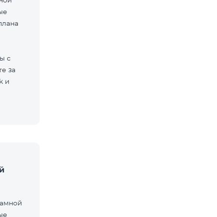
мной
ые
плана
ы с
е за
k и
й
ламной
ые