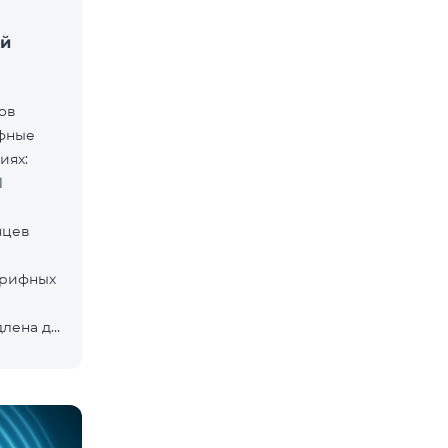
ей
дов
ифные
иях:
l
яцев
арифных