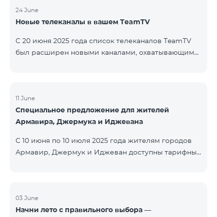
24 June
Новые телеканалы в вашем TeamTV
С 20 июня 2025 года список телеканалов TeamTV
был расширен новыми каналами, охватывающими
жанры фильмов, детских программ, новостей и
музыки. Добавлены следующие телеканалы: ID
Название Жанр 122 Cartoon Classic Детский 177 DW
Russian Информационный 230 AMEDIA Фильмы 231
11 June
Специальное предложение для жителей
AMEDIA 2 Фильмы 232 AMEDIA HIT Фильмы 233
Армавира, Джермука и Иджевана
AMEDIA Premium HD Фильмы 234 4Y Фи
С 10 июня по 10 июля 2025 года жителям городов
Армавир, Джермук и Иджеван доступны тарифные
пакеты COSMO Regional на специальных условиях:
COSMO 2 6900 Regional COSMO 3 7400 Regional
COSMO 4 9900 Regional В рамках акции
предоставляется 50% скидка на первые 6 месяцев
03 June
Начни лето с правильного выбора —
при условии годовой подписки (12 месяцев).