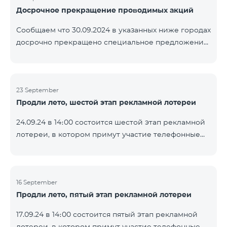
Досрочное прекращение проводимых акций
помощью генератора случайных чисел. Следите за
нами на официальных каналах Team в Facebook и
Сообщаем что 30.09.2024 в указанных ниже городах
YouTube. Подробнее:
досрочно прекращено специальное предложение,
https://www.telecomarmenia.am/ru/B2S
действующее для физических лиц и абонентов
услуги «Моя Компания» ОАО «Телеком Армения»
на тарифные пакеты COSMO 4 9900 и COMBO 4
23 September
9900. Вайк Чаренцаван Ванадзор
Продли лето, шестой этап рекламной лотереи
24.09.24 в 14։00 состоится шестой этап рекламной
лотереи, в котором примут участие телефонные
номера абонентов предоплатного тарифного
плана TeamTok, предоставленные в рамках акции с
телефоном Honor 200 Lite с 16.09.24 по 22.09.24.
Выигравшие номера телефонов будут выбраны с
16 September
Продли лето, пятый этап рекламной лотереи
помощью генератора случайных чисел. Следите за
нами на официальных каналах Team в Facebook и
17.09.24 в 14։00 состоится пятый этап рекламной
YouTube. Подробнее:
лотереи, в котором примут участие телефонные