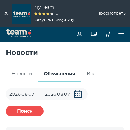
My Team
Просмотреть
4.1
Загрузить в Google Play
Новости
Новости
Объявления
Все
Поиск