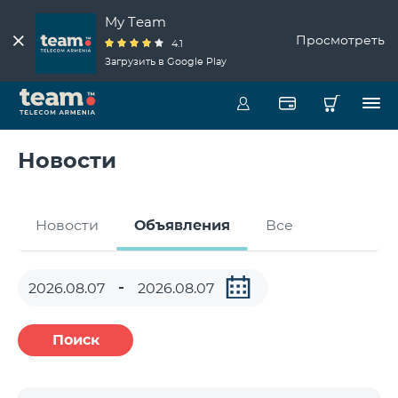
My Team
Просмотреть
4.1
Загрузить в Google Play
Новости
Новости
Объявления
Все
Поиск