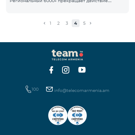
Региональный 6000» прекращает действие.
1900 Drive 80 ГБ Образование Drive max
Существующие абоненты указанного тарифного
плана автоматически перейдут на тарифный план
«COMBO 4 Региональный 7990», абонентская плата
1
2
3
4
5
составит 7990 драмов в месяц вместо прежних
6000 драмов. В рамках тарифного объем
мобильного интернета будет равен - 15 Гб,
количество предоставляемых бесплатных SMS-
сообщений составит 300 SMS, безлимитные
бесплатные минуты в сети «Team», «Beeline РФ»,
«Tele 2», а также возможность приоб
100
info@telecomarmenia.am