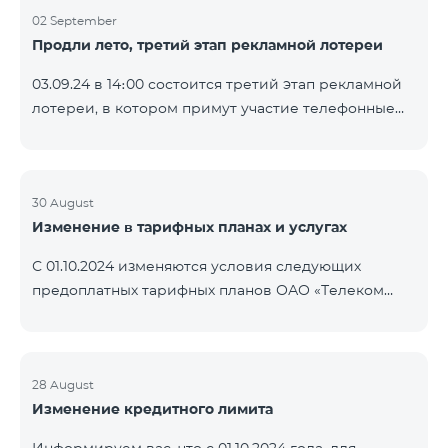
02 September
Продли лето, третий этап рекламной лотереи
03.09.24 в 14։00 состоится третий этап рекламной
лотереи, в котором примут участие телефонные
номера абонентов предоплатного тарифного
плана TeamTok, предоставленные в рамках акции с
телефоном Honor 200 Lite с 26.08.24 по 01.09.24.
Выигравшие номера телефонов будут выбраны с
30 August
Изменение в тарифных планах и услугах
помощью генератора случайных чисел. Следите за
нами на официальных каналах Team в Facebook и
С 01.10.2024 изменяются условия следующих
YouTube. Подробнее:
предоплатных тарифных планов ОАО «Телеком
https://www.telecomarmenia.am/ru/B2S?s
Армения»: Услуги Опция 1 или Опция 2 будут
продлены автоматически при наличии
достаточного количества денежных средств на
балансе абонентов предоплтаного тарифного
28 August
Изменение кредитного лимита
пакета «Ремикс». Если на момент оплаты
недостаточно средств, услуги Опция 1 или Опция 2