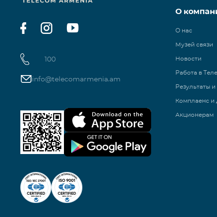
О компан
О нас
Музей связи
100
Новости
Работа в Тел
info@telecomarmenia.am
Результаты и
Комплаенс и 
Акционерам