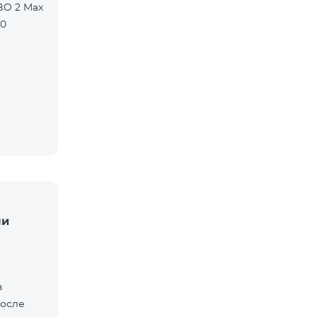
BO 2 Max
90
ли
в
после