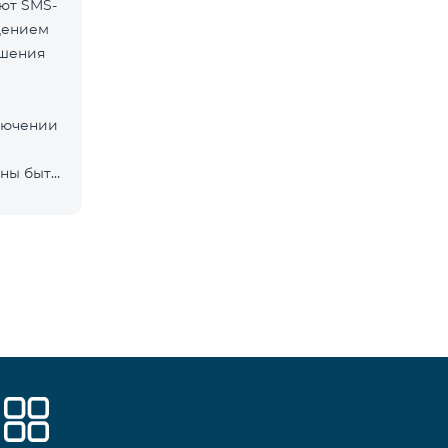
ют SMS-
дением
ршения
ключении
ны быть