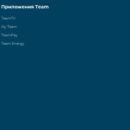
Приложения Team
TeamTV
My Team
TeamPay
Team Energy