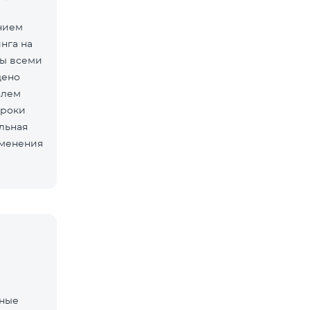
нием
нга на
ны всеми
дено
олем
сроки
льная
зменения
нные