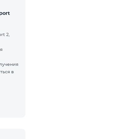
port
rt 2,
я
лучения
ться в