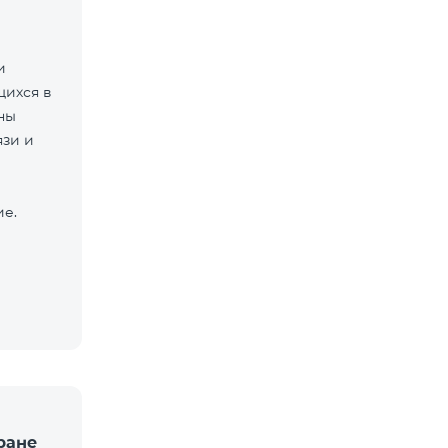
и
щихся в
ны
язи и
ие.
ране