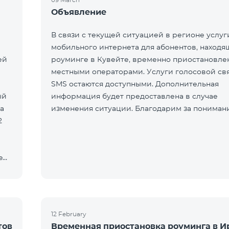
Объявление
В связи с текущей ситуацией в регионе услуг
мобильного интернета для абонентов, находя
ей
роуминге в Кувейте, временно приостановле
местными операторами. Услуги голосовой св
SMS остаются доступными. Дополнительная
ый
информация будет предоставлена в случае
а
изменения ситуации. Благодарим за пониман
2
e
12 February
тов
Временная приостановка роуминга в И