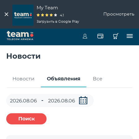
My Team
Просмотреть
4.1
Загрузить в Google Play
Новости
Новости
Объявления
Все
Поиск