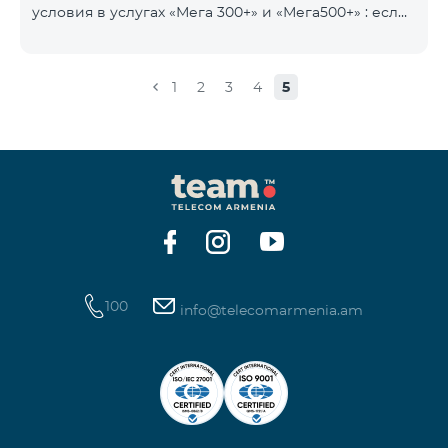
условия в услугах «Мега 300+» и «Мега500+» : если
на счету имеется сумма, превышающая
ежедневную плату за услугу, и она автоматически
продлевается, остаток неиспользованного
1
2
3
4
5
интернета не обнуляется и переносится на
следующий день с возможностью накопления до
100 ГБ.
100
info@telecomarmenia.am