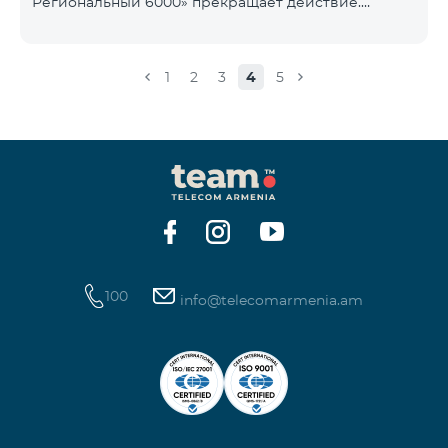
Региональный 6000» прекращает действие.
1900 Drive 80 ГБ Образование Drive max
Существующие абоненты указанного тарифного
плана автоматически перейдут на тарифный план
«COMBO 4 Региональный 7990», абонентская плата
1
2
3
4
5
составит 7990 драмов в месяц вместо прежних
6000 драмов. В рамках тарифного объем
мобильного интернета будет равен - 15 Гб,
количество предоставляемых бесплатных SMS-
сообщений составит 300 SMS, безлимитные
бесплатные минуты в сети «Team», «Beeline РФ»,
«Tele 2», а также возможность приоб
100
info@telecomarmenia.am