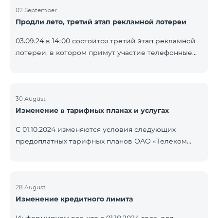
02 September
Продли лето, третий этап рекламной лотереи
03.09.24 в 14։00 состоится третий этап рекламной
лотереи, в котором примут участие телефонные
номера абонентов предоплатного тарифного
плана TeamTok, предоставленные в рамках акции с
телефоном Honor 200 Lite с 26.08.24 по 01.09.24.
Выигравшие номера телефонов будут выбраны с
30 August
Изменение в тарифных планах и услугах
помощью генератора случайных чисел. Следите за
нами на официальных каналах Team в Facebook и
С 01.10.2024 изменяются условия следующих
YouTube. Подробнее:
предоплатных тарифных планов ОАО «Телеком
https://www.telecomarmenia.am/ru/B2S?s
Армения»: Услуги Опция 1 или Опция 2 будут
продлены автоматически при наличии
достаточного количества денежных средств на
балансе абонентов предоплтаного тарифного
28 August
Изменение кредитного лимита
пакета «Ремикс». Если на момент оплаты
недостаточно средств, услуги Опция 1 или Опция 2