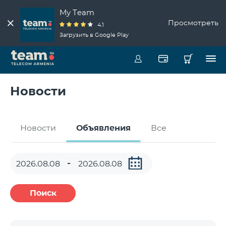
My Team
Просмотреть
4.1
Загрузить в Google Play
Новости
Новости
Объявления
Все
Поиск