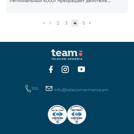
Региональный 6000» прекращает действие.
1900 Drive 80 ГБ Образование Drive max
Существующие абоненты указанного тарифного
плана автоматически перейдут на тарифный план
«COMBO 4 Региональный 7990», абонентская плата
1
2
3
4
5
составит 7990 драмов в месяц вместо прежних
6000 драмов. В рамках тарифного объем
мобильного интернета будет равен - 15 Гб,
количество предоставляемых бесплатных SMS-
сообщений составит 300 SMS, безлимитные
бесплатные минуты в сети «Team», «Beeline РФ»,
«Tele 2», а также возможность приоб
100
info@telecomarmenia.am