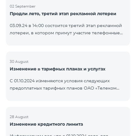
02 September
Продли лето, третий этап рекламной лотереи
03.09.24 в 14։00 состоится третий этап рекламной
лотереи, в котором примут участие телефонные
номера абонентов предоплатного тарифного
плана TeamTok, предоставленные в рамках акции с
телефоном Honor 200 Lite с 26.08.24 по 01.09.24.
Выигравшие номера телефонов будут выбраны с
30 August
Изменение в тарифных планах и услугах
помощью генератора случайных чисел. Следите за
нами на официальных каналах Team в Facebook и
С 01.10.2024 изменяются условия следующих
YouTube. Подробнее:
предоплатных тарифных планов ОАО «Телеком
https://www.telecomarmenia.am/ru/B2S?s
Армения»: Услуги Опция 1 или Опция 2 будут
продлены автоматически при наличии
достаточного количества денежных средств на
балансе абонентов предоплтаного тарифного
28 August
Изменение кредитного лимита
пакета «Ремикс». Если на момент оплаты
недостаточно средств, услуги Опция 1 или Опция 2