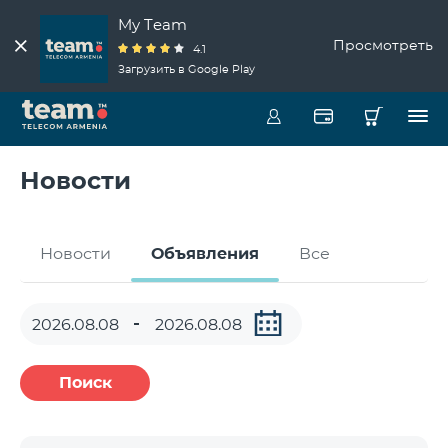
My Team
Просмотреть
4.1
Загрузить в Google Play
Новости
Новости
Объявления
Все
Поиск