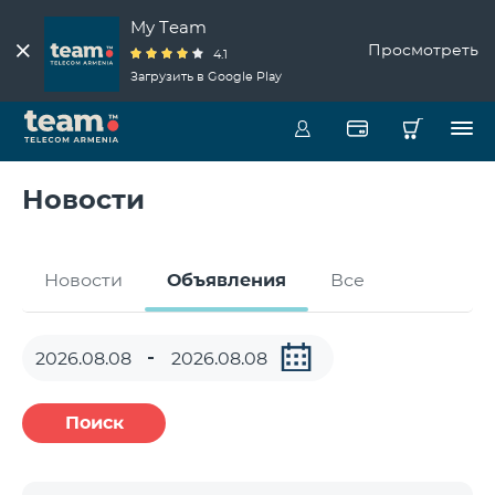
My Team
Просмотреть
4.1
Загрузить в Google Play
Новости
Новости
Объявления
Все
Поиск