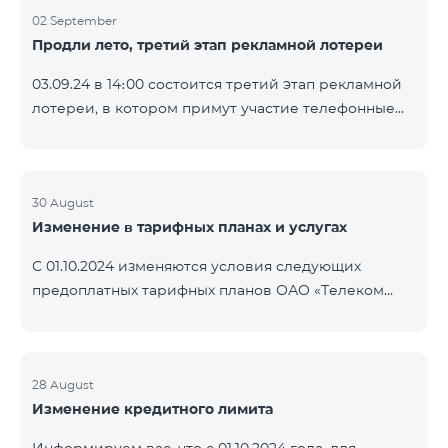
02 September
Продли лето, третий этап рекламной лотереи
03.09.24 в 14։00 состоится третий этап рекламной
лотереи, в котором примут участие телефонные
номера абонентов предоплатного тарифного
плана TeamTok, предоставленные в рамках акции с
телефоном Honor 200 Lite с 26.08.24 по 01.09.24.
Выигравшие номера телефонов будут выбраны с
30 August
Изменение в тарифных планах и услугах
помощью генератора случайных чисел. Следите за
нами на официальных каналах Team в Facebook и
С 01.10.2024 изменяются условия следующих
YouTube. Подробнее:
предоплатных тарифных планов ОАО «Телеком
https://www.telecomarmenia.am/ru/B2S?s
Армения»: Услуги Опция 1 или Опция 2 будут
продлены автоматически при наличии
достаточного количества денежных средств на
балансе абонентов предоплтаного тарифного
28 August
Изменение кредитного лимита
пакета «Ремикс». Если на момент оплаты
недостаточно средств, услуги Опция 1 или Опция 2