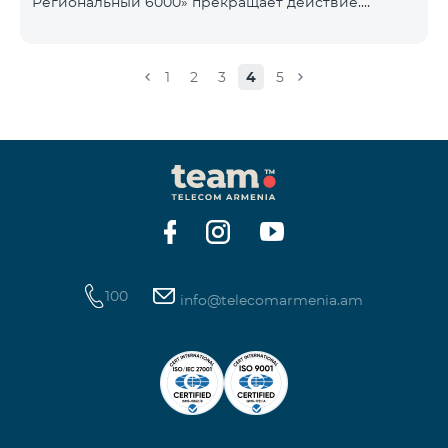
Региональный 6000» прекращает действие.
1900 Drive 80 ГБ Образование Drive max
Существующие абоненты указанного тарифного
плана автоматически перейдут на тарифный план
«COMBO 4 Региональный 7990», абонентская плата
1
2
3
4
5
составит 7990 драмов в месяц вместо прежних
6000 драмов. В рамках тарифного объем
мобильного интернета будет равен - 15 Гб,
количество предоставляемых бесплатных SMS-
сообщений составит 300 SMS, безлимитные
бесплатные минуты в сети «Team», «Beeline РФ»,
«Tele 2», а также возможность приоб
100
info@telecomarmenia.am