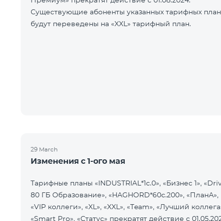
Премиум» прекратят действие с 01.08.2024.
Существующие абоненты указанных тарифных пла
будут переведены на «XXL» тарифный план.
29 March
Изменения с 1-ого мая
Тарифные планы «INDUSTRIAL*1c.0», «Бизнес 1», «Dri
80 ГБ Образование», «HAGHORD*60c.200», «ПланА»,
«VIP коллеги», «XL», «XXL», «Team», «Лучший коллега
«Smart Pro», «Статус» прекратят действие с 01.05.20