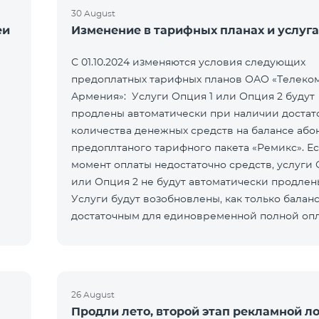
30 August
еи
Изменение в тарифных планах и услуга
С 01.10.2024 изменяются условия следующих
предоплатных тарифных планов ОАО «Телеко
Армения»: Услуги Опция 1 или Опция 2 будут
продлены автоматически при наличии достат
количества денежных средств на балансе або
предоплтаного тарифного пакета «Ремикс». Ес
момент оплаты недостаточно средств, услуги 
или Опция 2 не будут автоматически продлен
Услуги будут возобновлены, как только баланс
достаточным для единовременной полной оп
При подключении услуги Опция 1
26 August
Продли лето, второй этап рекламной л