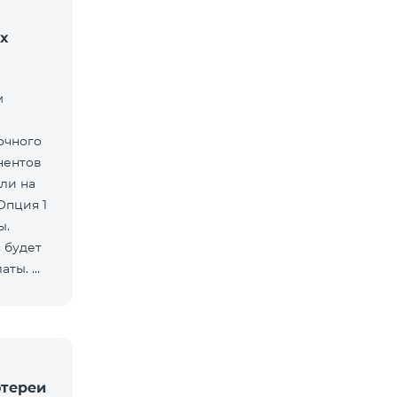
х
м
очного
нентов
ли на
Опция 1
ы.
 будет
латы.
отереи