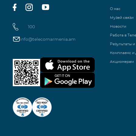
О нас
Музей связи
100
Новости
Работа в Тел
info@telecomarmenia.am
Результаты и
Комплаенс и 
Акционерам