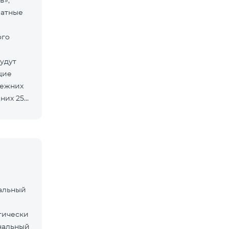
в»,
латные
ого
удут
щие
режних
них 25
нальный
тически
нальный