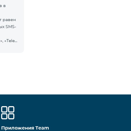
в в
т равен
ых SMS-
, «Tele
Приложения Team