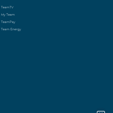
TeamTV
My Team
TeamPay
Team Energy