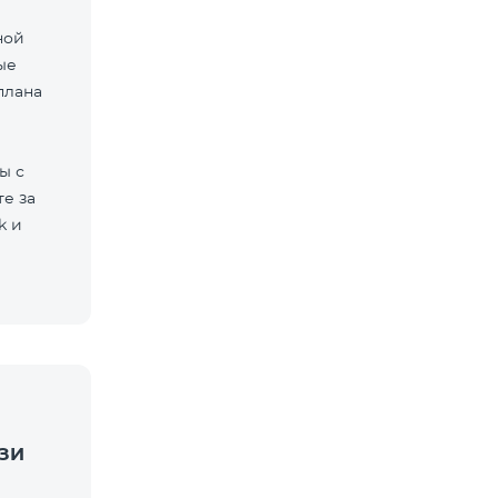
ной
ые
плана
ы с
е за
k и
ЗИ