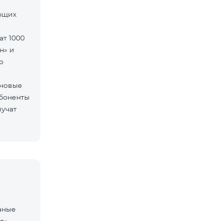
ующих
ат 1000
н» и
о
 новые
Абоненты
лучат
аные