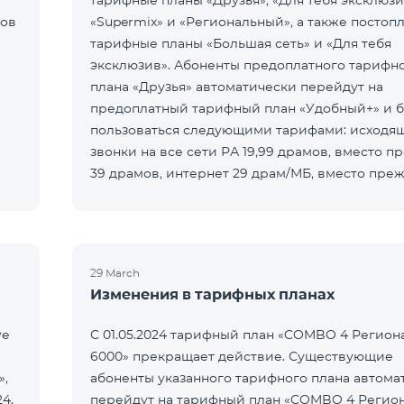
тарифные планы «Друзья», «Для тебя эксклюзи
нов
«Supermix» и «Региональный», а также постоп
тарифные планы «Большая сеть» и «Для тебя
эксклюзив». Абоненты предоплатного тарифн
плана «Друзья» автоматически перейдут на
предоплатный тарифный план «Удобный+» и б
пользоваться следующими тарифами: исходя
звонки на все сети РА 19,99 драмов, вместо п
39 драмов, интернет 29 драм/МБ, вместо преж
драм/МБ. Абоненты предоплатного та
29 March
Изменения в тарифных планах
ve
С 01.05.2024 тарифный план «COMBO 4 Регио
6000» прекращает действие. Существующие
»,
абоненты указанного тарифного плана автома
24.
перейдут на тарифный план «COMBO 4 Регио