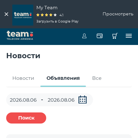
My Team
Просмотреть
4.1
Загрузить в Google Play
Новости
Новости
Объявления
Все
Поиск