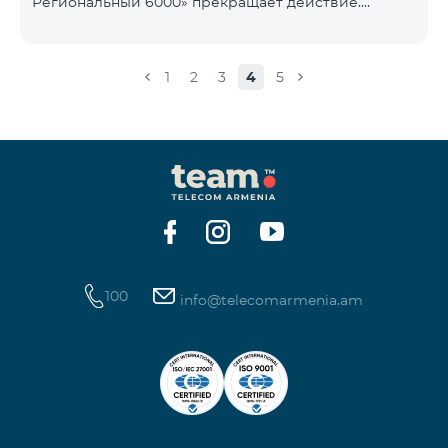
Региональный 6000» прекращает действие.
1900 Drive 80 ГБ Образование Drive max
Существующие абоненты указанного тарифного
плана автоматически перейдут на тарифный план
«COMBO 4 Региональный 7990», абонентская плата
1
2
3
4
5
составит 7990 драмов в месяц вместо прежних
6000 драмов. В рамках тарифного объем
мобильного интернета будет равен - 15 Гб,
количество предоставляемых бесплатных SMS-
сообщений составит 300 SMS, безлимитные
бесплатные минуты в сети «Team», «Beeline РФ»,
«Tele 2», а также возможность приоб
100
info@telecomarmenia.am