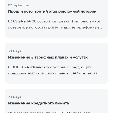
02 September
Продли лето, третий этап рекламной лотереи
03.09.24 в 14։00 состоится третий этап рекламной
лотереи, в котором примут участие телефонные
номера абонентов предоплатного тарифного
плана TeamTok, предоставленные в рамках акции с
телефоном Honor 200 Lite с 26.08.24 по 01.09.24.
Выигравшие номера телефонов будут выбраны с
30 August
Изменение в тарифных планах и услугах
помощью генератора случайных чисел. Следите за
нами на официальных каналах Team в Facebook и
С 01.10.2024 изменяются условия следующих
YouTube. Подробнее:
предоплатных тарифных планов ОАО «Телеком
https://www.telecomarmenia.am/ru/B2S?s
Армения»: Услуги Опция 1 или Опция 2 будут
продлены автоматически при наличии
достаточного количества денежных средств на
балансе абонентов предоплтаного тарифного
28 August
Изменение кредитного лимита
пакета «Ремикс». Если на момент оплаты
недостаточно средств, услуги Опция 1 или Опция 2