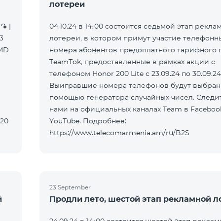
лотереи
֏ |
04.10.24 в 14։00 состоится седьмой этап рекла
3
лотереи, в котором примут участие телефонн
AMD
номера абонентов предоплатного тарифного 
TeamTok, предоставленные в рамках акции с
телефоном Honor 200 Lite с 23.09.24 по 30.09.24
Выигравшие номера телефонов будут выбран
помощью генератора случайных чисел. Следит
нами на официальных каналах Team в Faceboo
320
YouTube. Подробнее:
https://www.telecomarmenia.am/ru/B2S
23 September
й
Продли лето, шестой этап рекламной л