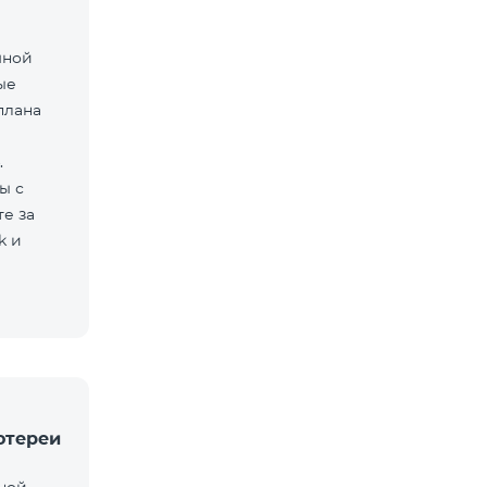
мной
ые
плана
.
ы с
е за
k и
отереи