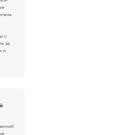
мной
ые
плана
ы с
е за
k и
й
ламной
ые