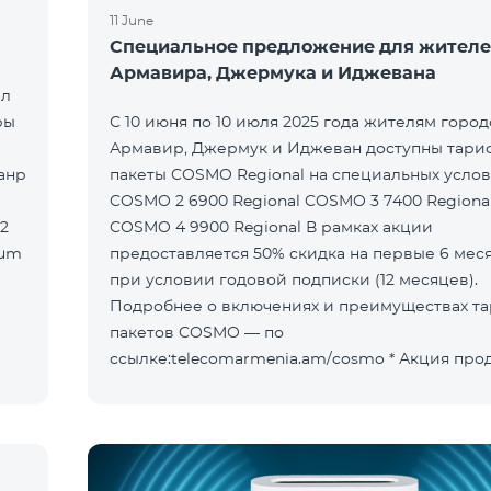
11 June
Специальное предложение для жител
Армавира, Джермука и Иджевана
ыл
ры
С 10 июня по 10 июля 2025 года жителям горо
Армавир, Джермук и Иджеван доступны тар
пакеты COSMO Regional на специальных услов
COSMO 2 6900 Regional COSMO 3 7400 Regiona
COSMO 4 9900 Regional В рамках акции
предоставляется 50% скидка на первые 6 мес
при условии годовой подписки (12 месяцев).
Подробнее о включениях и преимуществах т
пакетов COSMO — по
ссылке:telecomarmenia.am/cosmo * Акция продлена до
10 сентября 2025 года включительно.