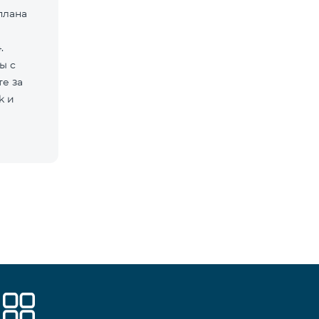
плана
.
ы с
е за
k и