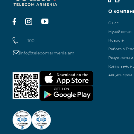
О компан
О нас
Музей связи
100
Новости
Работа в Тел
info@telecomarmenia.am
Результаты и
Комплаенс и 
Акционерам