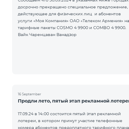
Сообщаем что 30.09.2024 в указанных ниже городах
досрочно прекращено специальное предложение,
действующее для физических лиц и абонентов
услуги «Моя Компания» ОАО «Телеком Армения» н
тарифные пакеты COSMO 4 9900 и COMBO 4 9900.
Вайк Чаренцаван Ванадзор
16 September
Продли лето, пятый этап рекламной лотере
17.09.24 в 14։00 состоится пятый этап рекламной
лотереи, в котором примут участие телефонные
номера абонентов предоплатного тарифного плана