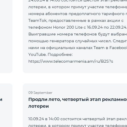
24.09.24 в 14։00 состоится шестой этап рекла
лотереи, в котором примут участие телефонн
номера абонентов предоплатного тарифного 
а
TeamTok, предоставленные в рамках акции с
телефоном Honor 200 Lite с 16.09.24 по 22.09.24.
Выигравшие номера телефонов будут выбран
помощью генератора случайных чисел. Следит
нами на официальных каналах Team в Faceboo
YouTube. Подробнее:
https://www.telecomarmenia.am/ru/B2S?s
09 September
и
Продли лето, четвертый этап рекламно
лотереи
10.09.24 в 14։00 состоится четвертый этап рек
лотереи, в котором примут участие телефонн