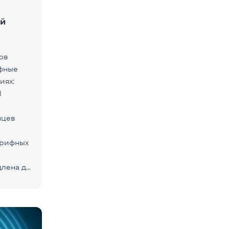
ей
дов
ифные
иях:
l
яцев
арифных