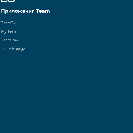
Приложения Team
TeamTV
My Team
TeamPay
Team Energy