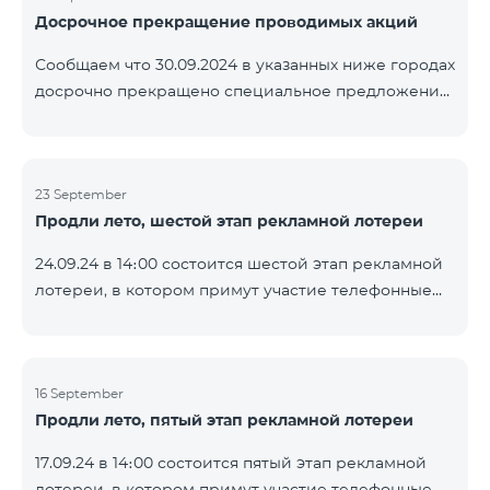
Досрочное прекращение проводимых акций
помощью генератора случайных чисел. Следите за
нами на официальных каналах Team в Facebook и
Сообщаем что 30.09.2024 в указанных ниже городах
YouTube. Подробнее:
досрочно прекращено специальное предложение,
https://www.telecomarmenia.am/ru/B2S
действующее для физических лиц и абонентов
услуги «Моя Компания» ОАО «Телеком Армения»
на тарифные пакеты COSMO 4 9900 и COMBO 4
23 September
9900. Вайк Чаренцаван Ванадзор
Продли лето, шестой этап рекламной лотереи
24.09.24 в 14։00 состоится шестой этап рекламной
лотереи, в котором примут участие телефонные
номера абонентов предоплатного тарифного
плана TeamTok, предоставленные в рамках акции с
телефоном Honor 200 Lite с 16.09.24 по 22.09.24.
Выигравшие номера телефонов будут выбраны с
16 September
Продли лето, пятый этап рекламной лотереи
помощью генератора случайных чисел. Следите за
нами на официальных каналах Team в Facebook и
17.09.24 в 14։00 состоится пятый этап рекламной
YouTube. Подробнее:
лотереи, в котором примут участие телефонные