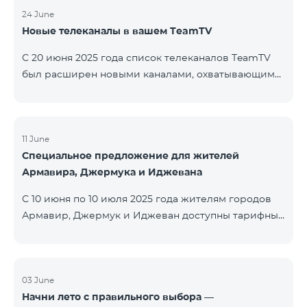
24 June
Новые телеканалы в вашем TeamTV
С 20 июня 2025 года список телеканалов TeamTV
был расширен новыми каналами, охватывающими
жанры фильмов, детских программ, новостей и
музыки. Добавлены следующие телеканалы: ID
Название Жанр 122 Cartoon Classic Детский 177 DW
Russian Информационный 230 AMEDIA Фильмы 231
11 June
Специальное предложение для жителей
AMEDIA 2 Фильмы 232 AMEDIA HIT Фильмы 233
Армавира, Джермука и Иджевана
AMEDIA Premium HD Фильмы 234 4Y Фи
С 10 июня по 10 июля 2025 года жителям городов
Армавир, Джермук и Иджеван доступны тарифные
пакеты COSMO Regional на специальных условиях:
COSMO 2 6900 Regional COSMO 3 7400 Regional
COSMO 4 9900 Regional В рамках акции
предоставляется 50% скидка на первые 6 месяцев
03 June
Начни лето с правильного выбора —
при условии годовой подписки (12 месяцев).