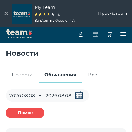
My Team
Просмотреть
4.1
Загрузить в Google Play
Новости
Новости
Объявления
Все
Поиск