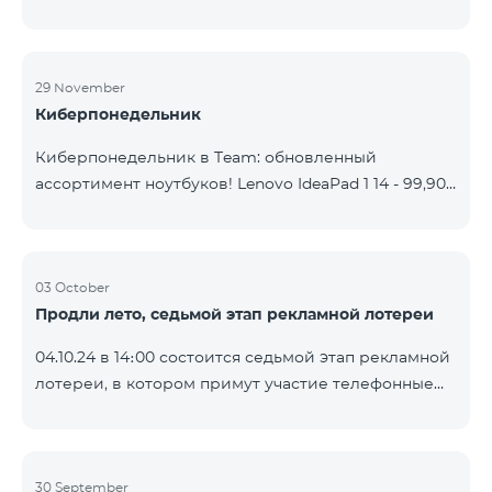
29 November
Киберпонедельник
Киберпонедельник в Team: обновленный
ассортимент ноутбуков! Lenovo IdeaPad 1 14 - 99,900
֏ | Ежемесячный платеж от: 2,090 AMD Lenovo
IdeaPad 3 15IAU7 - 179,000 ֏ | Ежемесячный платеж
от: 3,730 AMD ASUS B1502CV - 359,000 ֏ |
Ежемесячный платеж от: 7,480 AMD ASUS K3604V -
03 October
Продли лето, седьмой этап рекламной лотереи
298,000 ֏ | Ежемесячный платеж от: 6,210 AMD
ASUS X1504V - 264,000 ֏ | Ежемесячный платеж от:
04.10.24 в 14։00 состоится седьмой этап рекламной
5,500 AMD ASUS E1504G - 175,000 ֏ | Ежемесячный
лотереи, в котором примут участие телефонные
платеж от: 3,645 AMD Dell Vostro 3520 - 159,000 ֏ |
номера абонентов предоплатного тарифного
Ежемесячный платеж от: 3,320
плана TeamTok, предоставленные в рамках акции с
телефоном Honor 200 Lite с 23.09.24 по 30.09.24.
Выигравшие номера телефонов будут выбраны с
30 September