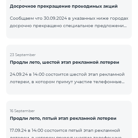
Досрочное прекращение проводимых акций
помощью генератора случайных чисел. Следите за
нами на официальных каналах Team в Facebook и
Сообщаем что 30.09.2024 в указанных ниже городах
YouTube. Подробнее:
досрочно прекращено специальное предложение,
https://www.telecomarmenia.am/ru/B2S
действующее для физических лиц и абонентов
услуги «Моя Компания» ОАО «Телеком Армения»
на тарифные пакеты COSMO 4 9900 и COMBO 4
23 September
9900. Вайк Чаренцаван Ванадзор
Продли лето, шестой этап рекламной лотереи
24.09.24 в 14։00 состоится шестой этап рекламной
лотереи, в котором примут участие телефонные
номера абонентов предоплатного тарифного
плана TeamTok, предоставленные в рамках акции с
телефоном Honor 200 Lite с 16.09.24 по 22.09.24.
Выигравшие номера телефонов будут выбраны с
16 September
Продли лето, пятый этап рекламной лотереи
помощью генератора случайных чисел. Следите за
нами на официальных каналах Team в Facebook и
17.09.24 в 14։00 состоится пятый этап рекламной
YouTube. Подробнее:
лотереи, в котором примут участие телефонные