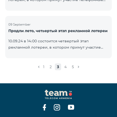
https://www.telecomarmenia.am/ru/B2S?s
номера абонентов предоплатного тарифного
плана TeamTok, предоставленные в рамках акции с
телефоном Honor 200 Lite с 09.09.24 по 15.09.24.
Выигравшие номера телефонов будут выбраны с
09 September
Продли лето, четвертый этап рекламной лотереи
помощью генератора случайных чисел. Следите за
нами на официальных каналах Team в Facebook и
10.09.24 в 14։00 состоится четвертый этап
YouTube. Подробнее:
рекламной лотереи, в котором примут участие
https://www.telecomarmenia.am/ru/B2S?s
телефонные номера абонентов предоплатного
тарифного плана TeamTok, предоставленные в
рамках акции с телефоном Honor 200 Lite с 02.09.24
1
2
3
4
5
по 08.09.24. Выигравшие номера телефонов будут
выбраны с помощью генератора случайных чисел.
Следите за нами на официальных каналах Team в
Facebook и YouTube. Подробнее:
https://www.telecomarmenia.am/hy/B2S?s