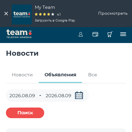
My Team
Просмотреть
4.1
Загрузить в Google Play
Новости
Новости
Объявления
Все
Поиск