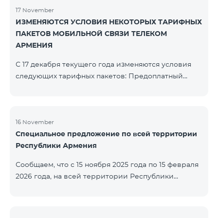
17 November
ИЗМЕНЯЮТСЯ УСЛОВИЯ НЕКОТОРЫХ ТАРИФНЫХ
ПАКЕТОВ МОБИЛЬНОЙ СВЯЗИ ТЕЛЕКОМ
АРМЕНИЯ
С 17 декабря текущего года изменяются условия
следующих тарифных пакетов: Предоплатный
тарифный план «Be Free 2000» будет
переименован в «Be Free 2300». Абонентская плата
составит 2300 драм, вместо прежних 2000 драм.
Абоненты получат 600 минут на все сети РА, США,
16 November
Специальное предложение по всей территории
Канады, Beeline РФ и Tele2 вместо прежних 300
Республики Армения
минут и 14 ГБ интернета вместо прежних 7 ГБ.
Предоплатный тарифный план «Be Free 3000»
Сообщаем, что с 15 ноября 2025 года по 15 февраля
будет переименован в «Be Free 3200». Абонентская
2026 года, на всей территории Республики
пла
Армения (за исключением городов Капан, Горис,
Ноемберян, Раздан, Севан и Чамбарак) тарифные
пакеты COSMO 4 12500, COSMO 4 16500, COSMO 4