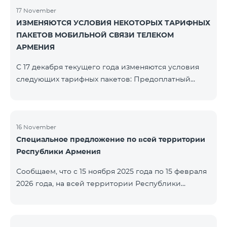
17 November
ИЗМЕНЯЮТСЯ УСЛОВИЯ НЕКОТОРЫХ ТАРИФНЫХ
ПАКЕТОВ МОБИЛЬНОЙ СВЯЗИ ТЕЛЕКОМ
АРМЕНИЯ
С 17 декабря текущего года изменяются условия
следующих тарифных пакетов: Предоплатный
тарифный план «Be Free 2000» будет
переименован в «Be Free 2300». Абонентская плата
составит 2300 драм, вместо прежних 2000 драм.
Абоненты получат 600 минут на все сети РА, США,
16 November
Специальное предложение по всей территории
Канады, Beeline РФ и Tele2 вместо прежних 300
Республики Армения
минут и 14 ГБ интернета вместо прежних 7 ГБ.
Предоплатный тарифный план «Be Free 3000»
Сообщаем, что с 15 ноября 2025 года по 15 февраля
будет переименован в «Be Free 3200». Абонентская
2026 года, на всей территории Республики
пла
Армения (за исключением городов Капан, Горис,
Ноемберян, Раздан, Севан и Чамбарак) тарифные
пакеты COSMO 4 12500, COSMO 4 16500, COSMO 4