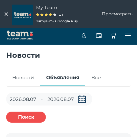
My Team
Просмотреть
4.1
Загрузить в Google Play
Новости
Новости
Объявления
Все
Поиск