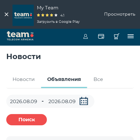
My Team
Просмотреть
4.1
Загрузить в Google Play
Новости
Новости
Объявления
Все
Поиск