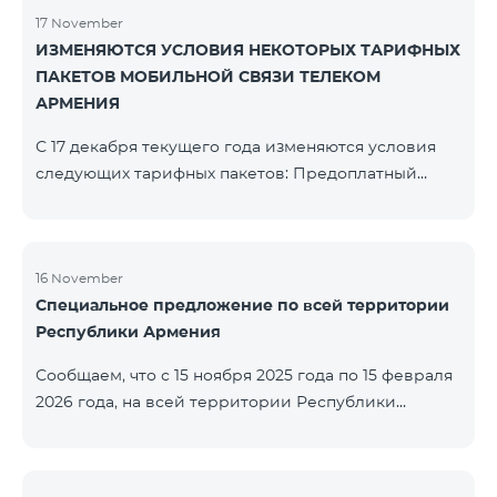
17 November
ИЗМЕНЯЮТСЯ УСЛОВИЯ НЕКОТОРЫХ ТАРИФНЫХ
ПАКЕТОВ МОБИЛЬНОЙ СВЯЗИ ТЕЛЕКОМ
АРМЕНИЯ
С 17 декабря текущего года изменяются условия
следующих тарифных пакетов: Предоплатный
тарифный план «Be Free 2000» будет
переименован в «Be Free 2300». Абонентская плата
составит 2300 драм, вместо прежних 2000 драм.
Абоненты получат 600 минут на все сети РА, США,
16 November
Специальное предложение по всей территории
Канады, Beeline РФ и Tele2 вместо прежних 300
Республики Армения
минут и 14 ГБ интернета вместо прежних 7 ГБ.
Предоплатный тарифный план «Be Free 3000»
Сообщаем, что с 15 ноября 2025 года по 15 февраля
будет переименован в «Be Free 3200». Абонентская
2026 года, на всей территории Республики
пла
Армения (за исключением городов Капан, Горис,
Ноемберян, Раздан, Севан и Чамбарак) тарифные
пакеты COSMO 4 12500, COSMO 4 16500, COSMO 4