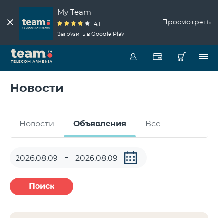
My Team
Просмотреть
4.1
Загрузить в Google Play
Новости
Новости
Объявления
Все
Поиск