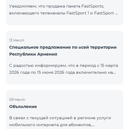
Уведомляем, что продажа пакета FastSports,
включающего телеканалы FastSport 1 и FastSport 2,
доступных в TeamTV, прекращена. С 20 апреля
текущего года будет остановлена и трансляция
указанных телеканалов. Изменение связано с
решением вещателя. По вопросам или для
13 March
Специальное предложение по всей территории
получения дополнительной информации просим
Республики Армения
обращаться в компанию «Фаст Медиа».
С радостью информируем, что в период с 15 марта
2026 года по 15 июня 2026 года включительно на
всей территории Республики Армения действуют
специальные условия․ Тарифные пакеты COSMO 4
12500, COSMO 4 16500 и COSMO 4 9900
Региональный будут доступны со скидкой 25% при
09 March
Объявление
подключении на 12 месяцев с автоматическим
продлением ещё на 12 месяцев. Тарифный
В связи с текущей ситуацией в регионе услуги
пакет COMBO 4 9900 также предоставляется со
мобильного интернета для абонентов,
скидкой 25% сроком на 12 месяцев. Кроме того, для