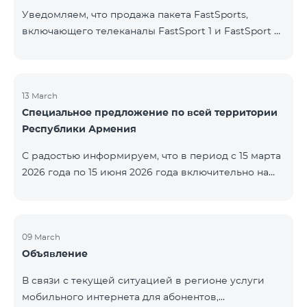
Уведомляем, что продажа пакета FastSports,
включающего телеканалы FastSport 1 и FastSport 2,
доступных в TeamTV, прекращена. С 20 апреля
текущего года будет остановлена и трансляция
указанных телеканалов. Изменение связано с
решением вещателя. По вопросам или для
13 March
Специальное предложение по всей территории
получения дополнительной информации просим
Республики Армения
обращаться в компанию «Фаст Медиа».
С радостью информируем, что в период с 15 марта
2026 года по 15 июня 2026 года включительно на
всей территории Республики Армения действуют
специальные условия․ Тарифные пакеты COSMO 4
12500, COSMO 4 16500 и COSMO 4 9900
Региональный будут доступны со скидкой 25% при
09 March
Объявление
подключении на 12 месяцев с автоматическим
продлением ещё на 12 месяцев. Тарифный
В связи с текущей ситуацией в регионе услуги
пакет COMBO 4 9900 также предоставляется со
мобильного интернета для абонентов,
скидкой 25% сроком на 12 месяцев. Кроме того, для