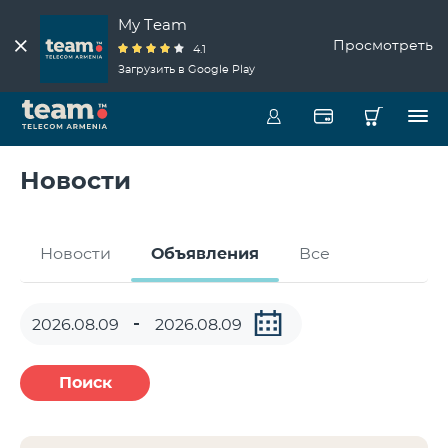
My Team
Просмотреть
4.1
Загрузить в Google Play
Новости
Новости
Объявления
Все
Поиск