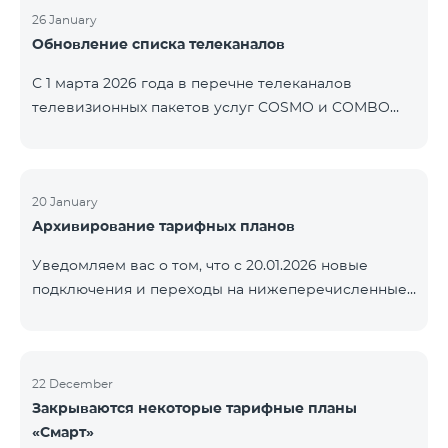
контролем нашей компании. В настоящее время
26 January
Обновление списка телеканалов
точные сроки восстановления услуг неизвестны.
Дополнительная информация будет
С 1 марта 2026 года в перечне телеканалов
предоставлена по мере изменения ситуации.
телевизионных пакетов услуг COSMO и COMBO
Благодарим за понимание.
будут внесены изменения. В соответствии с
данными изменениями региональные
мультиплексные телеканалы будут доступны
только в тех регионах, где их трансляция является
20 January
Архивирование тарифных планов
обязательной. Данные изменения реализуются в
рамках обновления технических параметров
Уведомляем вас о том, что с 20.01.2026 новые
телевизионной платформы и полностью
подключения и переходы на нижеперечисленные
соответствуют нормам местного вещания.
тарифные планы будут приостановлены. COMBO 2
Перечень телеканалов по регионам приведён
Max COMBO 2 Plus COMBO 2 TV COMBO 4 Basic
ниже.
8990 COMBO 4 Plus 10990
ЕреванКотайкГегаркуникАраратАрмавирЛор
22 December
Закрываются некоторые тарифные планы
«Смарт»