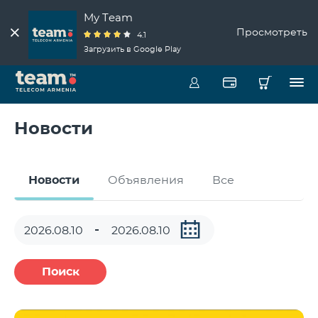
My Team
Просмотреть
4.1
Загрузить в Google Play
Новости
Новости
Объявления
Все
Поиск