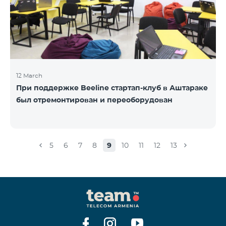
12 March
При поддержке Beeline стартап-клуб в Аштараке
был отремонтирован и переоборудован
5
6
7
8
9
10
11
12
13