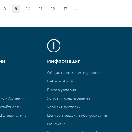
8
9
10
11
12
13
ии
Информация
Общие положения и условия
Безопасность
E-shop условия
еком Армения
Условия кредитования
 отчётность
Условия доставки
Деловая этика
Центры продаж и обслуживания
Покрытие