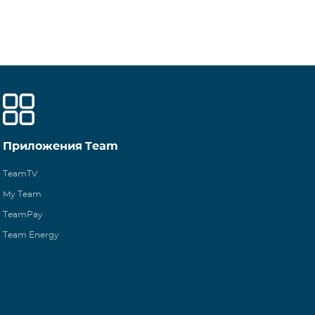
Приложения Team
TeamTV
My Team
TeamPay
Team Energy