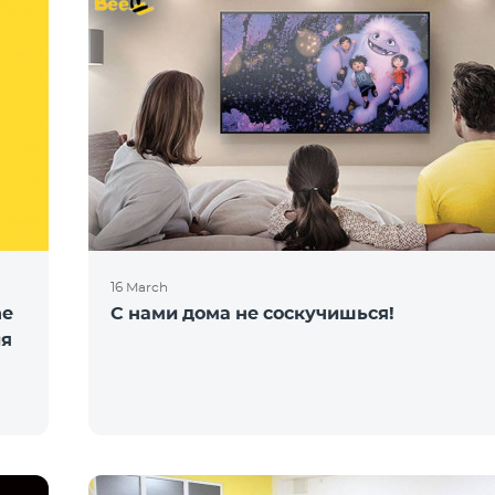
16 March
ne
С нами дома не соскучишься!
ия