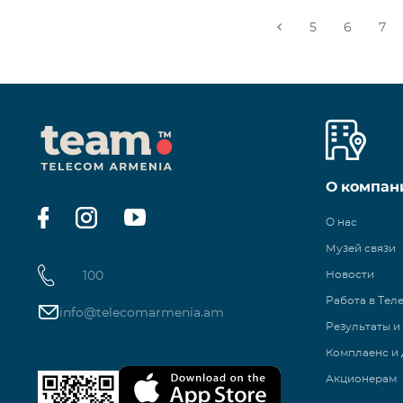
5
6
7
О компан
О нас
Музей связи
100
Новости
Работа в Тел
info@telecomarmenia.am
Результаты и
Комплаенс и 
Акционерам