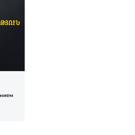
ением