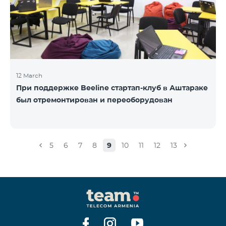
12 March
При поддержке Beeline стартап-клуб в Аштараке
был отремонтирован и переоборудован
5
6
7
8
9
10
11
12
13