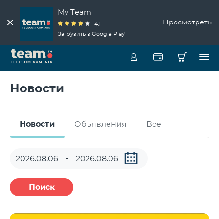
My Team
Просмотреть
4.1
Загрузить в Google Play
Новости
Новости
Объявления
Все
Поиск