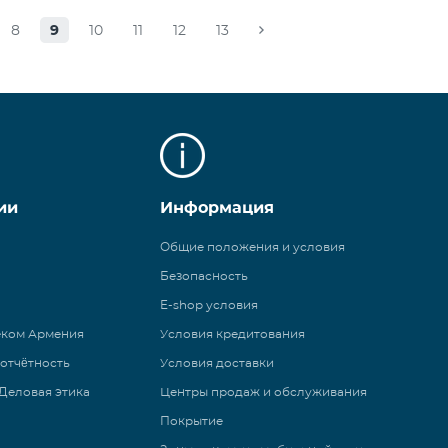
8
9
10
11
12
13
ии
Информация
Общие положения и условия
Безопасность
E-shop условия
еком Армения
Условия кредитования
 отчётность
Условия доставки
Деловая этика
Центры продаж и обслуживания
Покрытие