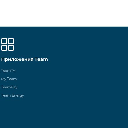
Приложения Team
TeamTV
My Team
TeamPay
Team Energy