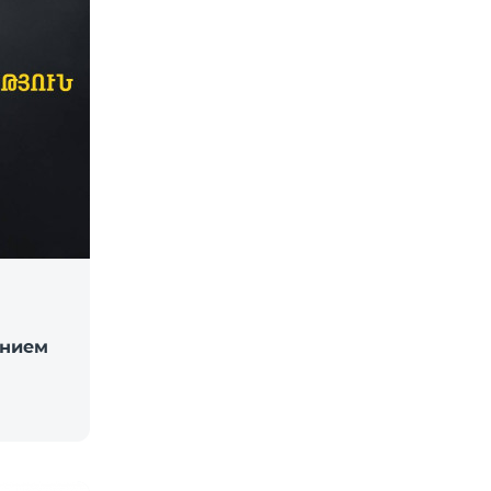
ением