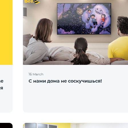
16 March
ne
С нами дома не соскучишься!
ия