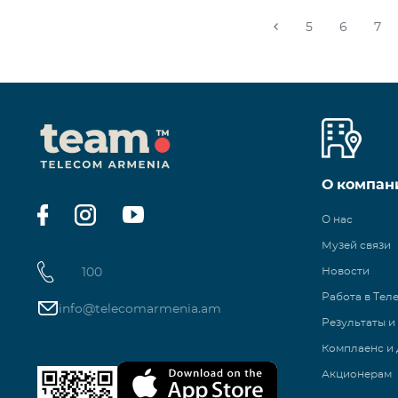
5
6
7
О компан
О нас
Музей связи
100
Новости
Работа в Тел
info@telecomarmenia.am
Результаты и
Комплаенс и 
Акционерам