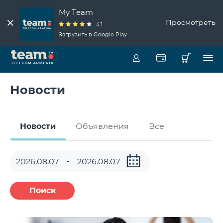
My Team
Просмотреть
4.1
Загрузить в Google Play
Новости
Новости
Объявления
Все
Поиск