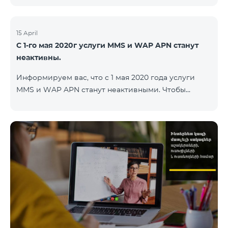
15 April
С 1-го мая 2020г услуги MMS и WAP APN станут
неактивны.
Информируем вас, что с 1 мая 2020 года услуги
MMS и WAP APN станут неактивными. Чтобы
изменить настройки WAP, вам нужно поменять в
настройках интернета APN wap.beeline.am на
internet.beeline.am и удалить поля Port, Proxy,
Password. Подробности: 0611