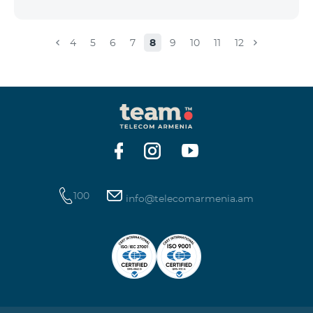
4
5
6
7
8
9
10
11
12
100
info@telecomarmenia.am