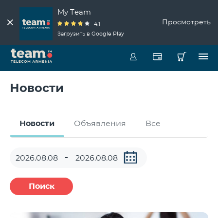
My Team
Просмотреть
4.1
Загрузить в Google Play
Новости
Новости
Объявления
Все
Поиск