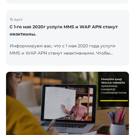
15 April
С 1-го мая 2020г услуги MMS и WAP APN станут
неактивны.
Информируем вас, что с 1 мая 2020 года услуги
MMS и WAP APN станут неактивными. Чтобы
изменить настройки WAP, вам нужно поменять в
настройках интернета APN wap.beeline.am на
internet.beeline.am и удалить поля Port, Proxy,
Password. Подробности: 0611