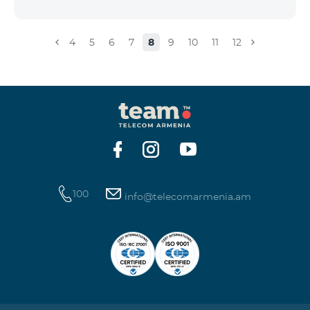
4
5
6
7
8
9
10
11
12
100
info@telecomarmenia.am