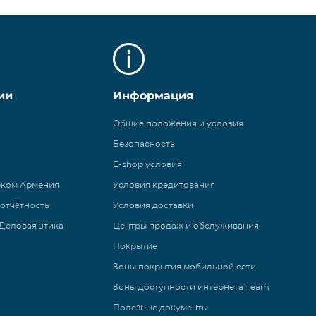
ии
Информация
Общие положения и условия
Безопасность
E-shop условия
еком Армения
Условия кредитования
 отчётность
Условия доставки
Деловая этика
Центры продаж и обслуживания
Покрытие
Зоны покрытия мобильной сети
Зоны доступности интернета Team
Полезные документы