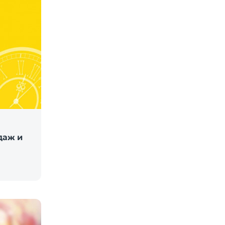
даж и