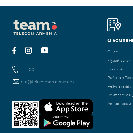
О компан
О нас
Музей связи
100
Новости
Работа в Тел
info@telecomarmenia.am
Результаты и
Комплаенс и 
Акционерам