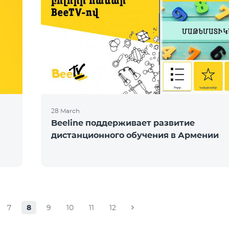
28 March
Beeline поддерживает развитие
дистанционного обучения в Армении
7
8
9
10
11
12