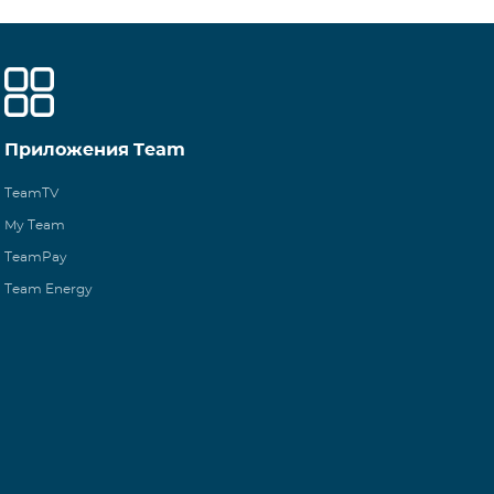
Приложения Team
TeamTV
My Team
TeamPay
Team Energy