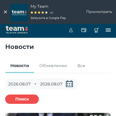
My Team
Просмотреть
4.1
Загрузить в Google Play
Новости
Новости
Объявления
Все
Поиск