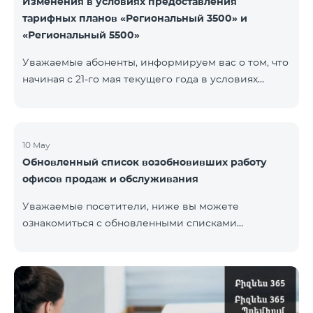
Изменения в условиях предоставления
тарифных планов «Региональный 3500» и
«Региональный 5500»
Уважаемые абоненты, информируем вас о том, что
начиная с 21-го мая текущего года в условиях
тарифных планов «Региональный 3500» и
«Региональный 5500» для действующих абонентов
будут внесены изменения. В частности будет
изменен наблюдательный период — 15 дней
10 May
Обновленный список возобновивших работу
вместо прежних 60-ти. В случае, если тарифный
офисов продаж и обслуживания
план не будет активирован вновь на 16-ый день
наблюдательного периода, договор будет
Уважаемые посетители, ниже вы можете
расторгнут в одностороннем порядке и на
ознакомиться с обновленными списками
основной номер будет наложен штраф.
возобновивших работу офисов продаж и
обслуживания (по состоянию на 11 мая) Ереван
Регионы В офисах соблюдены соответствующие
меры для обеспечения безопасности здоровья
наших сотрудников и клиентов.