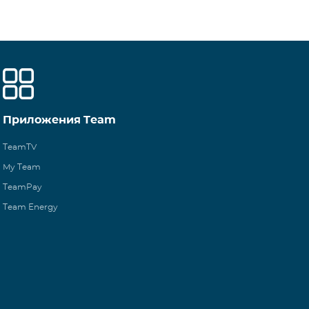
Приложения Team
TeamTV
My Team
TeamPay
Team Energy