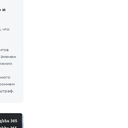
 и
 что
нтов
изменен
ежних
ьного
ороннем
 штраф.