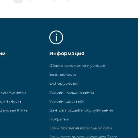
ии
Информация
Общие положения и условия
Безопасность
E-shop условия
еком Армения
Условия кредитования
 отчётность
Условия доставки
Деловая этика
Центры продаж и обслуживания
Покрытие
Зоны покрытия мобильной сети
Зоны доступности интернета Team