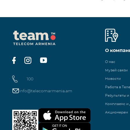
О компан
О нас
Музей связи
100
Новости
Работа в Тел
info@telecomarmenia.am
Результаты и
Комплаенс и 
Акционерам