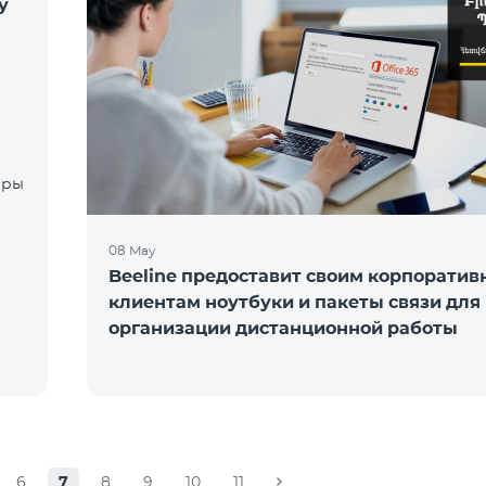
у
08 May
Beeline предоставит своим корпорати
клиентам ноутбуки и пакеты связи для
организации дистанционной работы
6
7
8
9
10
11