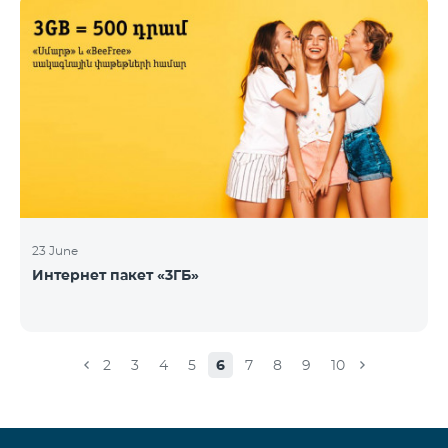
23 June
Интернет пакет «3ГБ»
2
3
4
5
6
7
8
9
10