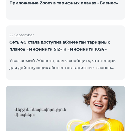
Приложение Zoom в тарифных планах «Бизнес»
22 September
Сеть 4G стала доступна абонентам тарифных
планов «Инфинити 512» и «Инфинити 1024»
Уважаемый Абонент, рады сообщить, что теперь
для действующих абонентов тарифных планов
«Инфинити 512» и «Инфинити 1024» стала доступна
4G сеть. Важно. Если Ваша SIM-карта не
совместима с 4G сетью, то необходимо поменять
её на 4G USIM карту. Стоимость смены SIM-карты
200 драм. Совместимость SIM карты и телефона с
сетью 4G можно проверить, набрав запрос *444# с
мобильного телефона. Ограничения скорости
интернет связи действуют согласно условиям