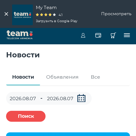
My Team
Просмотреть
4.1
Загрузить в Google Play
Новости
Новости
Объявления
Все
Поиск