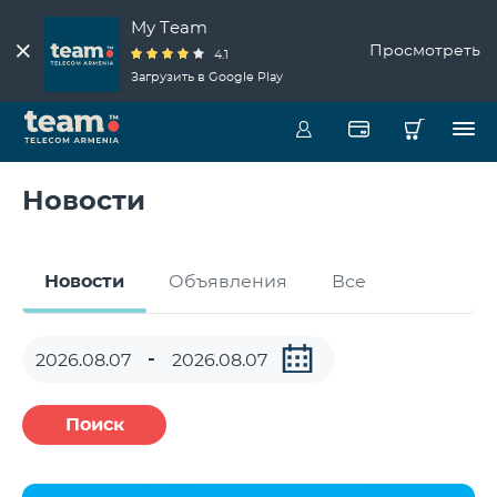
My Team
Просмотреть
4.1
Загрузить в Google Play
Новости
Новости
Объявления
Все
Поиск