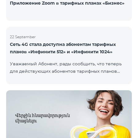
Приложение Zoom в тарифных планах «Бизнес»
22 September
Сеть 4G стала доступна абонентам тарифных
планов «Инфинити 512» и «Инфинити 1024»
Уважаемый Абонент, рады сообщить, что теперь
для действующих абонентов тарифных планов
«Инфинити 512» и «Инфинити 1024» стала доступна
4G сеть. Важно. Если Ваша SIM-карта не
совместима с 4G сетью, то необходимо поменять
её на 4G USIM карту. Стоимость смены SIM-карты
200 драм. Совместимость SIM карты и телефона с
сетью 4G можно проверить, набрав запрос *444# с
мобильного телефона. Ограничения скорости
интернет связи действуют согласно условиям