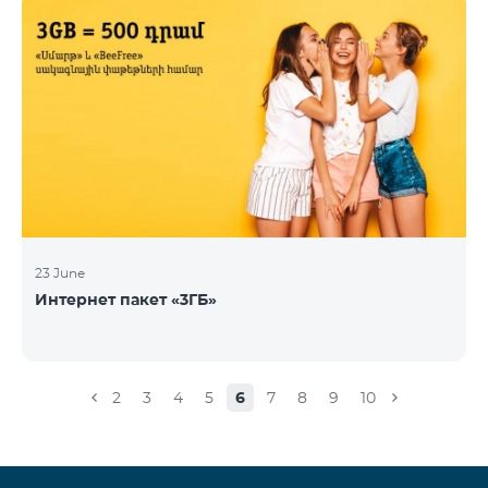
23 June
Интернет пакет «3ГБ»
2
3
4
5
6
7
8
9
10