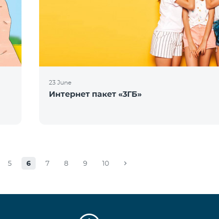
23 June
Интернет пакет «3ГБ»
5
6
7
8
9
10