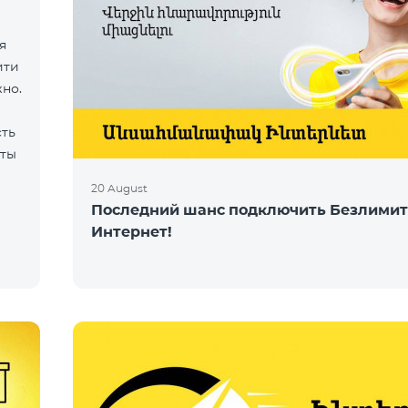
я
ити
жно.
сть
рты
20 August
Последний шанс подключить Безлими
Интернет!