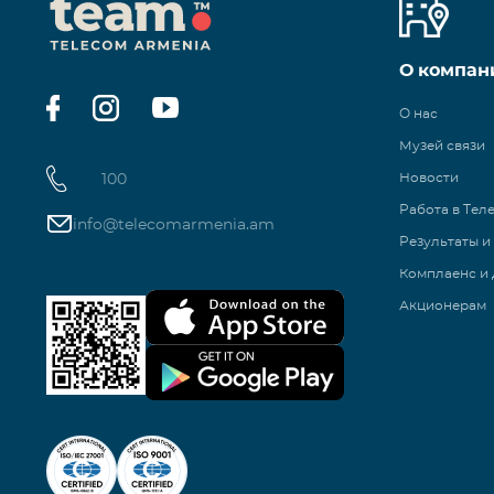
О компан
О нас
Музей связи
100
Новости
Работа в Тел
info@telecomarmenia.am
Результаты и
Комплаенс и 
Акционерам