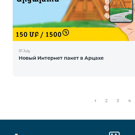
01 July
Новый Интернет пакет в Арцахе
2
3
4