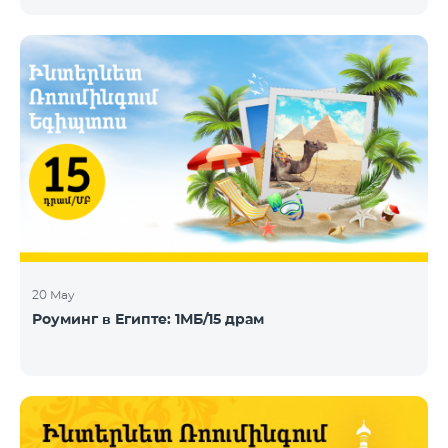
телевидения, DHT, IPTV и OTT, сегодня объявила о
заключении нового контракта с Telecom Armenia,
поставщиком услуг IPTV и OTT под брендом
Beeline, который запускает обновленный пакет
телевизионных услуг на рынке Армении.
Компания Telecom Armenia приняла решение
модернизировать существующую систему. Нам
требовалась производительная, масштабируемая
инфраструктура для пр
20 May
Роуминг в Египте: 1МБ/15 драм