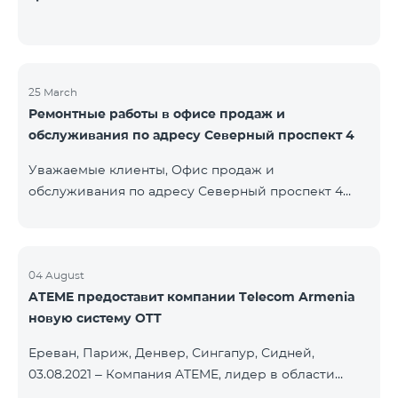
25 March
Ремонтные работы в офисе продаж и
обслуживания по адресу Северный проспект 4
Уважаемые клиенты, Офис продаж и
обслуживания по адресу Северный проспект 4
будет закрыт на ремонт с 26.03.2022 и возобновит
функционирование с 01.05.2022. Приносим
извинения за причиненные неудобства. По
вопросам звоните по номеру 100 или можете
04 August
ATEME предоставит компании Telecom Armenia
подойти в близлежайщие офисы: Амиряна 3 (Пон-
новую систему OTT
Воскр. 09:00-24:00) 900 м., 12 минут ходьбы Абовяна
21 Пон-Воскр. 09:00-24:00) 700 м. 10 минут ходьбы
Ереван, Париж, Денвер, Сингапур, Сидней,
Вы можете ознакомиться с адресами и рабочими
03.08.2021 – Компания ATEME, лидер в области
графиками всех офисов продаж и обсл
решений для видеовещания, кабельного