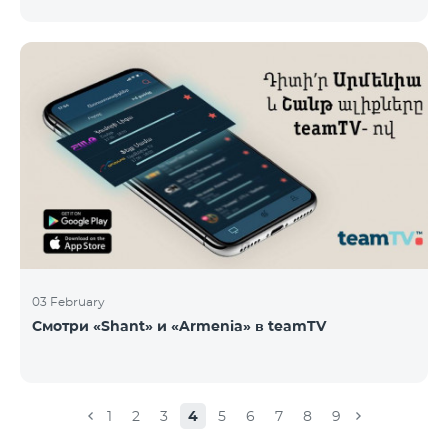
новые тарифы в роуминге: Входящие звонки – 500
драм/минута Исходящие звонки в Армению – 2500
драм/минута Исходящие звонки Международные –
2500 драм/минута Исходящие звонки локальные –
500 драм/минута SMS – 250 драм Интернет – 7000
драм/МБ Список стран: Бермудские острова,
Буркина-Фасо, Кабо-Верде, Куба, Эквоториальная
Гвинея, Эфиопия, Гамбия, Гвинея, Мадага
03 February
Смотри «Shant» и «Armenia» в teamTV
1
2
3
4
5
6
7
8
9