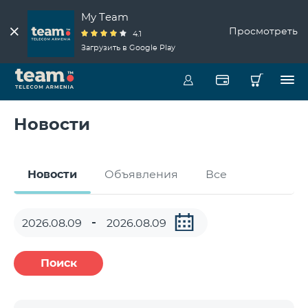
My Team
Просмотреть
4.1
Загрузить в Google Play
Новости
Новости
Объявления
Все
Поиск