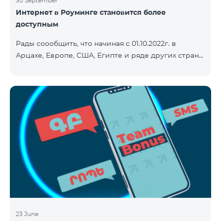
30 September
Интернет в Роуминге становится более
доступным
Рады соообщить, что начиная с 01.10.2022г. в
Арцахе, Европе, США, Египте и ряде других стран
будет действовать новый сниженный тариф на
Интернет - 9 драм за 1МБ. Входящие и исходящие
звонки в Армению звонки – 150 драм/минута.
Исходящие звонки локальные – 500 драм/минута.
SMS – 150 драм. Полный список стран: Арцах,
Албания, Австралия, Австрия, Бельгия, Болгария,
Босния и Герцеговина, Великобритания, Венгрия,
Германия, Греция, Дания, Джерси, Египет,
Ирландия, Исландия, Испани
23 June