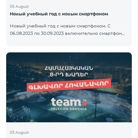
05 August
Новый учебный год с новым смартфоном
Новый учебный год с новым смартфоном. С
06.08.2023 по 30.09.2023 включительно смартфон
2023 года Xiaomi Redmi 12C предоставляется в
комплекте с беспроводными наушниками Alteracs
Light и специальным тарифным планом TeamTok -
1-й месяц бесплатно. Смартфон также можно
приобрести в кредит, начиная с 1250 драмов в
месяц. К ежемесячной плате добавляются
банковские платежи. Условия тарифного плана
ниже. Предоплатный тарифный план Teamtok.
Ежемесячная плата: 2500 драм 250 минут на сети
РА
03 August