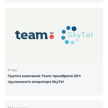
бездокументарных акций на следующих условиях:
ЭМИТЕНТ ОАО “ТЕЛЕКОМ АРМЕНИЯ” ТИП
Обыкновенные акции Класса “А” КОЛИЧЕСТВО
40,000,000 ЦЕНА ЗА АКЦИЮ 206 драмов ОБЩАЯ
СУММА 8,240,000,000 драмов МИНИМАЛЬНЫЙ
ОБЬЕМ ПОКУПКИ 200 МИНИМАЛЬНАЯ СУММА
ПОКУПКИ 41,200 драмов ОРГАНИЗАТОР
31 May
Группа компаний Team приобрела 30%
грузинского оператора SkyTel