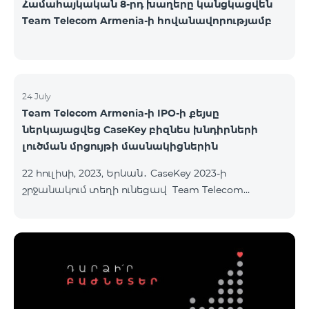
Համահայկական 8-րդ խաղերը կանցկացվեն
Team Telecom Armenia-ի հովանավորությամբ
24 July
Team Telecom Armenia-ի IPO-ի քեյսը
ներկայացվեց CaseKey բիզնես խնդիրների
լուծման մրցույթի մասնակիցներին
22 հուլիսի, 2023, Երևան․ CaseKey 2023-ի
շրջանակում տեղի ունեցավ Team Telecom
Armenia-ի առաջնային հրապարակային
տեղաբաշխման (IPO) քեյսի ներկայացումը:
Հայաստանի տարբեր բուհերից շուրջ 200
երիտասարդներ ծանոթացան առաջնային
հրապարակային տեղաբաշխման բոլոր
մանրամասներին ու թիմերին տրամադրվեց
ընկերության զարգացման ռազմավարական