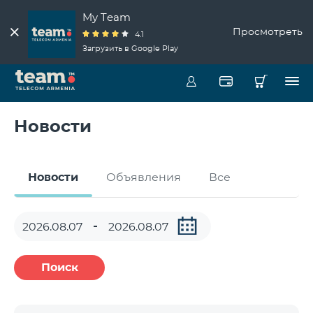
My Team
Просмотреть
4.1
Загрузить в Google Play
Новости
Новости
Объявления
Все
Поиск