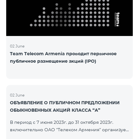
խնդիրը։ Լուծումներ առաջարկելու համար թիմերն
ունենալու են ընդամենը 72 ժամ։ Հաջողություն
մաղթելով մրցույթի մասնակիցներին Team
Telecom Armenia-ի գլխավոր տնօրեն Հայկ
Եսայանը նշեց, որ
02 June
Team Telecom Armenia проводит первичное
публичное размещение акций (IPO)
02 June
ОБЪЯВЛЕНИЕ О ПУБЛИЧНОМ ПРЕДЛОЖЕНИИ
ОБЫКНОВЕННЫХ АКЦИЙ КЛАССА “А”
В период с 7 июня 2023г. до 31 октября 2023г.
включительно ОАО “Телеком Армения” организует
публичное размещение именных