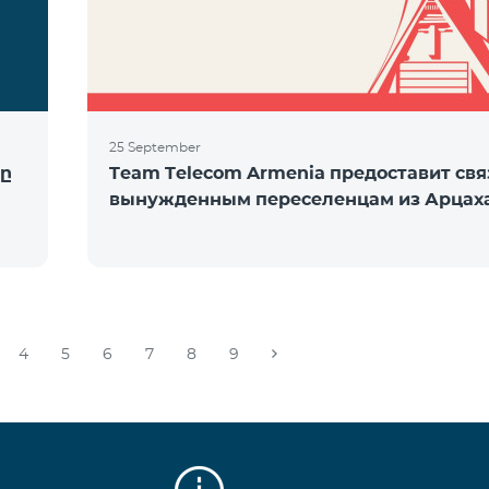
25 September
ը
Team Telecom Armenia предоставит свя
вынужденным переселенцам из Арцах
4
5
6
7
8
9