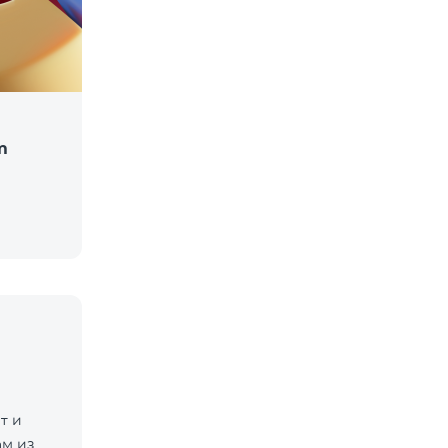
m
т и
м из