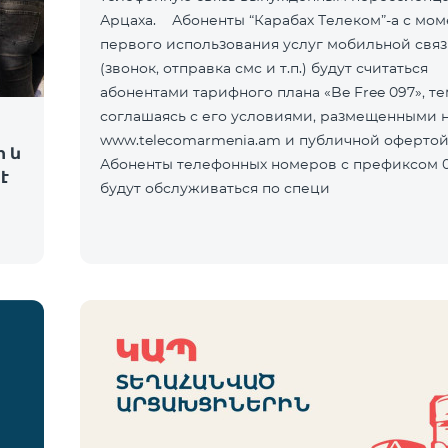
Арцаха. Абоненты “Карабах Телеком”-а с мом
первого использования услуг мобильной свя
(звонок, отправка смс и т.п.) будут считаться
абонентами тарифного плана «Be Free 097», т
соглашаясь с его условиями, размещенными н
www.telecomarmenia.am и публичной оферто
ի և
Абоненты телефонных номеров с префиксом 0
է
будут обслуживаться по специ