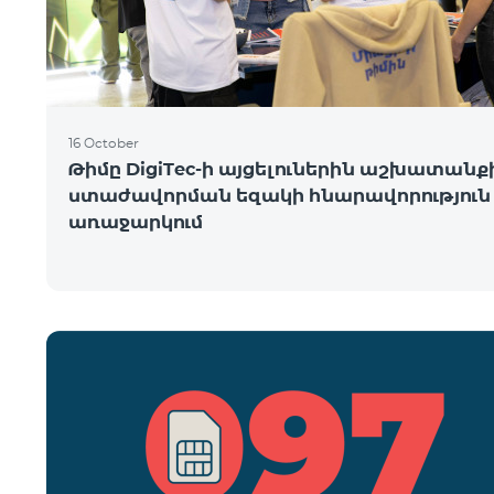
16 October
Թիմը DigiTec-ի այցելուներին աշխատանք
ստաժավորման եզակի հնարավորություն 
առաջարկում