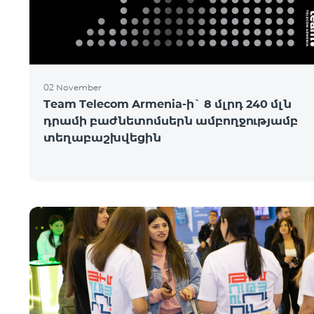
02 November
Team Telecom Armenia-ի` 8 մլրդ 240 մլն
դրամի բաժնետոմսերն ամբողջությամբ
տեղաբաշխվեցին