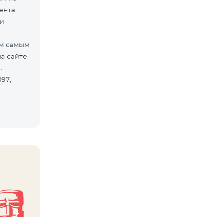
ента
зи
ем самым
а сайте
й.
97,