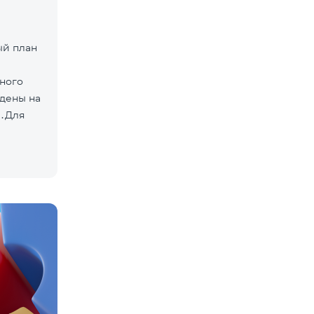
ый план
нного
дены на
»․Для