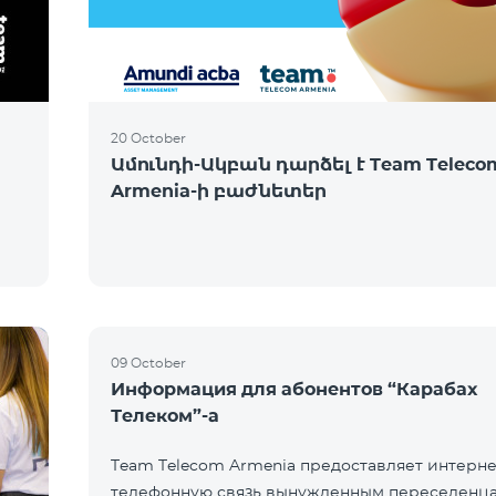
20 October
Ամունդի-Ակբան դարձել է Team Teleco
Armenia-ի բաժնետեր
09 October
Информация для абонентов “Карабах
Телеком”-а
Team Telecom Armenia предоставляет интерне
телефонную связь вынужденным переселенца