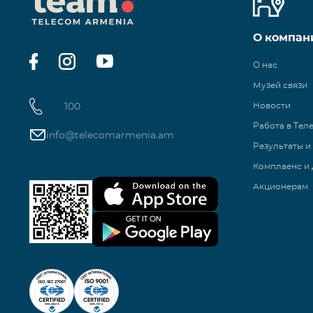
О компан
О нас
Музей связи
100
Новости
Работа в Тел
info@telecomarmenia.am
Результаты и
Комплаенс и 
Акционерам