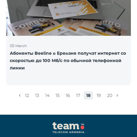
05 March
Абоненты Beeline в Ереване получат интернет со
скоростью до 100 Мб/с по обычной телефонной
линии
12
13
14
15
16
17
18
19
20