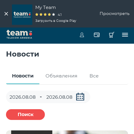
My Team
Просмотреть
4.1
Загрузить в Google Play
Новости
Новости
Объявления
Все
Поиск