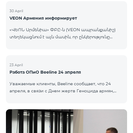
30 April
VEON Армения информирует
«ՎԵՈՆ Արմենիա» ՓԲԸ-ն (VEON ապրանքանիշ)
տեղեկացնում է այն մասին, որ ընկերությունը
վաճառում է իր սեփականություն հանդիսացող
քաղաք Երևանում և ՀՀ մարզերում գտնվող
անշարժ գույքի օբյեկտներ: Վաճառքի ենթակա
օբյեկտների ցանկի և պայմանների վերաբերյալ
23 April
Работа ОПиО Beeline 24 апреля
մանրամասն տեղեկատվություն կարող եք
ստանալ www.beeline.am կայքի հետևալ հղումով:
Уважаемые клиенты, Beeline сообщает, что 24
«ՎԵՈՆ Արմենիա» ՓԲԸ
апреля, в связи с Днем жертв Геноцида армян,
работать будет только офис продаж и
обслуживания Beeline в аэропорту Звартноц.