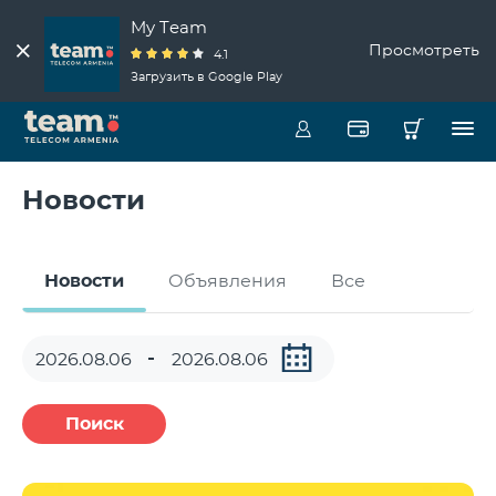
My Team
Просмотреть
4.1
Загрузить в Google Play
Новости
Новости
Объявления
Все
Поиск