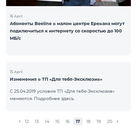
16 April
Абоненты Beeline в малом центре Еревана могут
подключиться к интернету со скоростью до 100
МБ/с
15 April
Изменения в ТП «Для тебя-Эксклюзив»
С 25.04.2019 условия ТП «Для тебя-Эксклюзив»
меняются. Подробнее здесь.
12
13
14
15
16
17
18
19
20