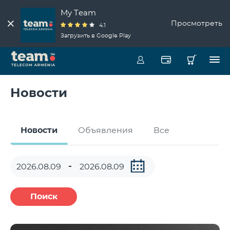
My Team
Просмотреть
4.1
Загрузить в Google Play
Новости
Новости
Объявления
Все
Поиск