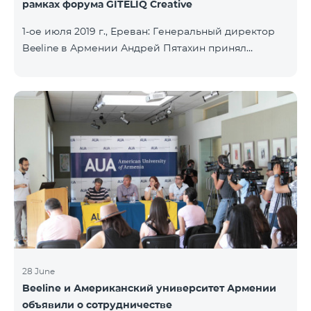
рамках форума GITELIQ Creative
1-ое июля 2019 г., Ереван: Генеральный директор
Beeline в Армении Андрей Пятахин принял
участие на третьем форуме GITELIQ Creative.
Руководитель компании прочел лекцию на тему
"Новые технологии - новые возможности". Третий
GITELIQ Creative форум проходил в головном
офисе AGBU Armenia. Форум является рядом
мероприятий в Армении в совершенно новом
формате. Он предоставляет возможность
приобрести знания об актуальных и интересных
темах и познакомиться с ведущими
специалистами разных сфер, с
28 June
Beeline и Американский университет Армении
объявили о сотрудничестве