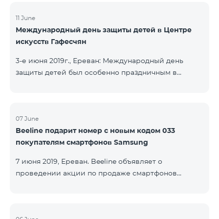
11 June
Международный день защиты детей в Центре
искусств Гафесчян
3-е июня 2019г., Ереван: Международный день
защиты детей был особенно праздничным в
Центре искусств Гафесчян (ЦИГ) в этом году, так
как в 2019 году Центр отмечает десятилетнюю
годовщину. По этому случаю более 200
школьников представили логотип ЦИГ с
07 June
Beeline подарит номер с новым кодом 033
указанием 10-летней годовщины в начале с
покупателям смартфонов Samsung
помощью воздушных шариков, а затем с помощью
фонариков. Кроме того, дети подготовили флаги с
7 июня 2019, Ереван. Beeline объявляет о
изображением произведений ЦИГ в саду
проведении акции по продаже смартфонов
скульптур Гафесчян в рамках творческой
Samsung серии Galaxy А. Клиенты, купившие один
программы «Твой флаг»
из смартфонов популярной линейки до 20 августа
2019 года, получат 25 ГБ мобильного интернета и