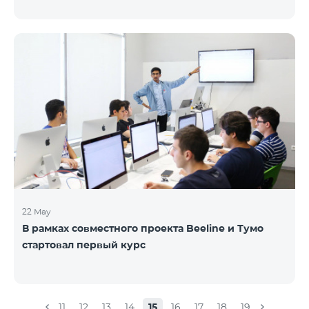
22 May
В рамках совместного проекта Beeline и Тумо
стартовал первый курс
11
12
13
14
15
16
17
18
19