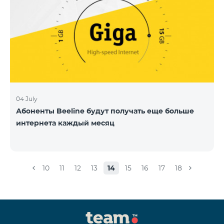
04 July
Абоненты Beeline будут получать еще больше
интернета каждый месяц
10
11
12
13
14
15
16
17
18