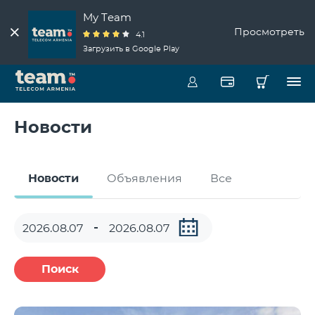
My Team
Просмотреть
4.1
Загрузить в Google Play
Новости
Новости
Объявления
Все
Поиск