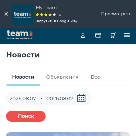
My Team
Просмотреть
4.1
Загрузить в Google Play
Новости
Новости
Объявления
Все
Поиск