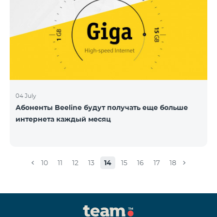
04 July
Абоненты Beeline будут получать еще больше
интернета каждый месяц
10
11
12
13
14
15
16
17
18