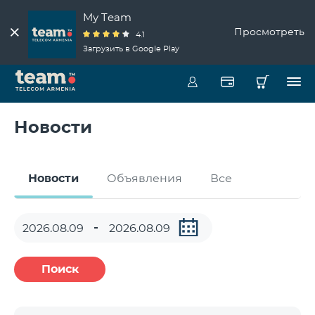
My Team
Просмотреть
4.1
Загрузить в Google Play
Новости
Новости
Объявления
Все
Поиск