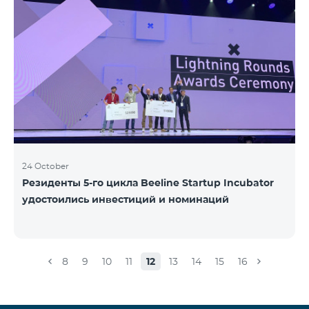
24 October
Резиденты 5-го цикла Beeline Startup Incubator
удостоились инвестиций и номинаций
8
9
10
11
12
13
14
15
16