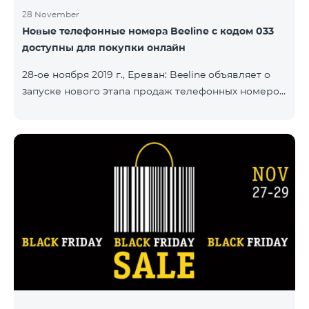
28 November
Новые телефонные номера Beeline с кодом 033
доступны для покупки онлайн
28-ое ноября 2019 г., Ереван: Beeline объявляет о
запуске нового этапа продаж телефонных номеров
с кодом 033. Ряд новых номеров с кодом 033 уже
доступны на сайте number.beeline.am. Заказать
телефонный номер с кодом 033 можно при
подключении какого-либо из пакетов «Смарт».
"Beeline продолжает развивать в Армении
направления онлайн продаж. Через наш сайт
абоненты с легкостью могут купить
предпочитаемые ими телефонные номера, и
номер будет доставлен по указанному
покупателем адресу. Кр