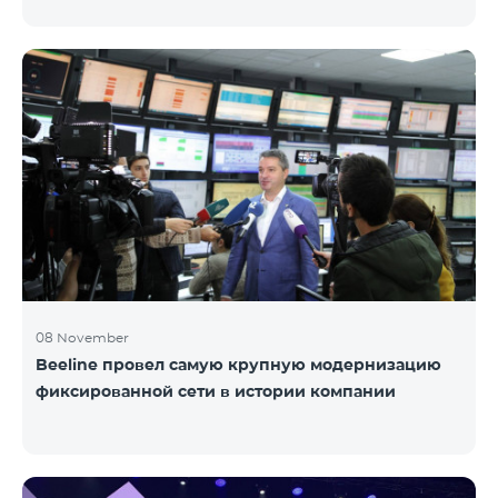
услугами передачи данных в роуминге, будет
заблокирована возможность пользования
мобильными сетями со стороны турецких
операторов. Постоянным пользователем услуг
передачи данных считается тот абонент, который с
одним и тем же телефонным аппаратом (кодом
IMEI) пользуется услугами роуминга 91 и более
суммарных дней в течение 120 дней. Исходя из
требований закона Турции, Team предупреждает
своих а
08 November
Beeline провел самую крупную модернизацию
фиксированной сети в истории компании