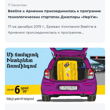
17 December
Beeline в Армении присоединилась к программе
технологических стартапов Диаспоры «НерУж»
17-ое декабря 2019 г., Ереван: Компания Beeline в
Армении присоединилась к программе
технологических стартапов диаспоры «НерУж»,
реализуемой совместно с Министерством
высокотехнологичной промышленности РА и
офисом главного комиссара по делам диаспоры
РА. Основная цель программы - привлечение
талантливых предпринимателей, инженеров из
диаспоры, стимулирование репатриации, а также
развитие стартап-экосистемы в Армении.
Программа позволяет превратить
технологические идеи и проекты прож