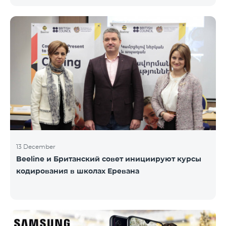
информационного НПО «Армянская PR-
ассоциация» и при содействии Beeline.
Награждение проводится с целью дать оценку
проделанной работе в сфере общественных
связей и коммуникаций, одновременно озвучить
имеющиеся в сфере проблемы, достижения и
вызовы. Армянская PR-ассоциация в течение года
проводила мониторинг происходящих в этой
области событий на основе
13 December
Beeline и Британский совет инициируют курсы
кодирования в школах Еревана