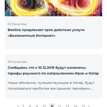
03 December
Beeline продлевает срок действия услуги
«Безлимитный Интернет»
29 November
Сообщаем, что с 10.12.2019 будут изменены
тарифы роуминга по направлениям Иран и Катар
Наши абоненты, путешествующие в Катар, будут
пользоваться наиболее выгодными тарифами.
Стоимость одной минуты входящих и исходящих
звонков в Армению составит 150 драм, стоимость
одной минуты локальных звонков - 500 драм,
7
8
9
10
11
12
13
14
15