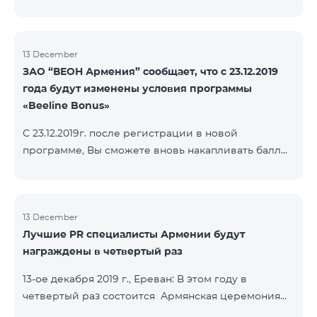
13 December
ЗАО “ВЕОН Армения” сообщает, что с 23.12.2019
года будут изменены условия программы
«Beeline Bonus»
С 23.12.2019г. после регистрации в новой
программе, Вы сможете вновь накапливать баллы
согласно условиям новой программы. Для
абонентов, действующей программы Beeline Bonus
накопление баллов будет приостановлено с 17-го
декабря 2019г. Абоненты статусов Gold и VIP
13 December
Лучшие PR специалисты Армении будут
перейдут в новую программу со своим статусом.
награждены в четвертый раз
При регистрации в новой программе абоненты
статуса Silver получат статус в согласно условиям
13-ое декабря 2019 г., Ереван: В этом году в
новой бонусной программы.
четвертый раз состоится Армянская церемония
награждения PR по инициативе научно-