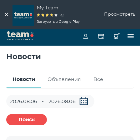
My Team
Просмотреть
4.1
Загрузить в Google Play
Новости
Новости
Объявления
Все
Поиск