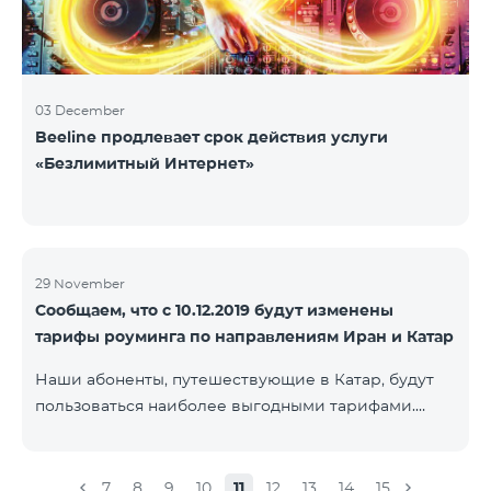
03 December
Beeline продлевает срок действия услуги
«Безлимитный Интернет»
29 November
Сообщаем, что с 10.12.2019 будут изменены
тарифы роуминга по направлениям Иран и Катар
Наши абоненты, путешествующие в Катар, будут
пользоваться наиболее выгодными тарифами.
Стоимость одной минуты входящих и исходящих
звонков в Армению составит 150 драм, стоимость
одной минуты локальных звонков - 500 драм,
7
8
9
10
11
12
13
14
15