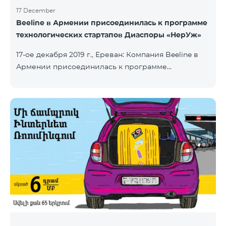
17 December
Beeline в Армении присоединилась к программе
технологических стартапов Диаспоры «НерУж»
17-ое декабря 2019 г., Ереван: Компания Beeline в
Армении присоединилась к программе
технологических стартапов диаспоры «НерУж»,
реализуемой совместно с Министерством
высокотехнологичной промышленности РА и
офисом главного комиссара по делам диаспоры
РА. Основная цель программы - привлечение
талантливых предпринимателей, инженеров из
диаспоры, стимулирование репатриации, а также
развитие стартап-экосистемы в Армении.
Программа позволяет превратить
технологические идеи и проекты прож