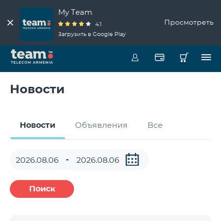
My Team
Просмотреть
4.1
Загрузить в Google Play
Новости
Новости
Объявления
Все
Поиск