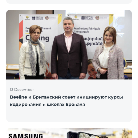
информационного НПО «Армянская PR-
ассоциация» и при содействии Beeline.
Награждение проводится с целью дать оценку
проделанной работе в сфере общественных
связей и коммуникаций, одновременно озвучить
имеющиеся в сфере проблемы, достижения и
вызовы. Армянская PR-ассоциация в течение года
проводила мониторинг происходящих в этой
области событий на основе
13 December
Beeline и Британский совет инициируют курсы
кодирования в школах Еревана