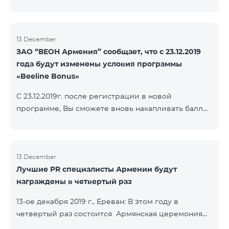
13 December
ЗАО “ВЕОН Армения” сообщает, что с 23.12.2019
года будут изменены условия программы
«Beeline Bonus»
С 23.12.2019г. после регистрации в новой
программе, Вы сможете вновь накапливать баллы
согласно условиям новой программы. Для
абонентов, действующей программы Beeline Bonus
накопление баллов будет приостановлено с 17-го
декабря 2019г. Абоненты статусов Gold и VIP
13 December
Лучшие PR специалисты Армении будут
перейдут в новую программу со своим статусом.
награждены в четвертый раз
При регистрации в новой программе абоненты
статуса Silver получат статус в согласно условиям
13-ое декабря 2019 г., Ереван: В этом году в
новой бонусной программы.
четвертый раз состоится Армянская церемония
награждения PR по инициативе научно-