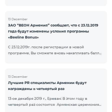
13 December
ЗАО “ВЕОН Армения” сообщает, что с 23.12.2019
года будут изменены условия программы
«Beeline Bonus»
С 23.12.2019г. после регистрации в новой
программе, Вы сможете вновь накапливать баллы
согласно условиям новой программы. Для
абонентов, действующей программы Beeline Bonus
накопление баллов будет приостановлено с 17-го
декабря 2019г. Абоненты статусов Gold и VIP
13 December
Лучшие PR специалисты Армении будут
перейдут в новую программу со своим статусом.
награждены в четвертый раз
При регистрации в новой программе абоненты
статуса Silver получат статус в согласно условиям
13-ое декабря 2019 г., Ереван: В этом году в
новой бонусной программы.
четвертый раз состоится Армянская церемония
награждения PR по инициативе научно-