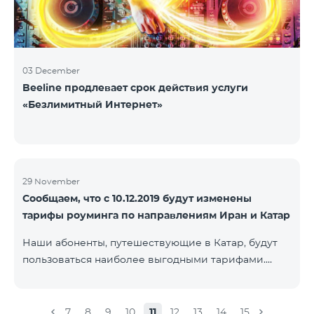
03 December
Beeline продлевает срок действия услуги
«Безлимитный Интернет»
29 November
Сообщаем, что с 10.12.2019 будут изменены
тарифы роуминга по направлениям Иран и Катар
Наши абоненты, путешествующие в Катар, будут
пользоваться наиболее выгодными тарифами.
Стоимость одной минуты входящих и исходящих
звонков в Армению составит 150 драм, стоимость
одной минуты локальных звонков - 500 драм,
7
8
9
10
11
12
13
14
15