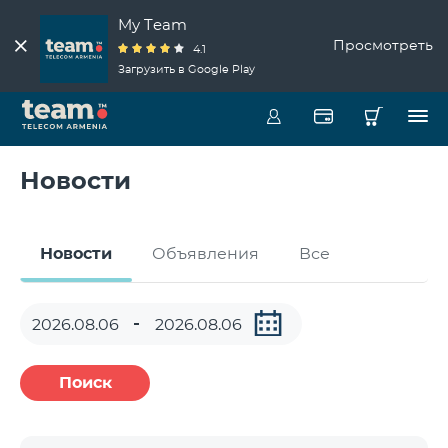
My Team
Просмотреть
4.1
Загрузить в Google Play
Новости
Новости
Объявления
Все
Поиск