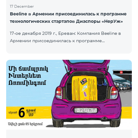
17 December
Beeline в Армении присоединилась к программе
технологических стартапов Диаспоры «НерУж»
17-ое декабря 2019 г., Ереван: Компания Beeline в
Армении присоединилась к программе
технологических стартапов диаспоры «НерУж»,
реализуемой совместно с Министерством
высокотехнологичной промышленности РА и
офисом главного комиссара по делам диаспоры
РА. Основная цель программы - привлечение
талантливых предпринимателей, инженеров из
диаспоры, стимулирование репатриации, а также
развитие стартап-экосистемы в Армении.
Программа позволяет превратить
технологические идеи и проекты прож