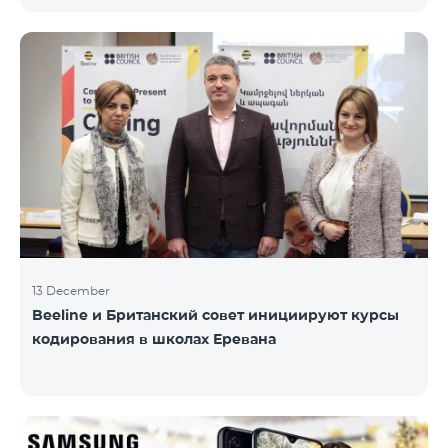
информационного НПО «Армянская PR-
ассоциация» и при содействии Beeline.
Награждение проводится с целью дать оценку
проделанной работе в сфере общественных
связей и коммуникаций, одновременно озвучить
имеющиеся в сфере проблемы, достижения и
вызовы. Армянская PR-ассоциация в течение года
проводила мониторинг происходящих в этой
области событий на основе
13 December
Beeline и Британский совет инициируют курсы
кодирования в школах Еревана