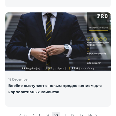
раз состоялась церемония награждения
специалистов по связям с общественностью и
коммуникациям, авторов лучших программ и
идей. «Работа общественных и политических
деятелей, компаний и государственных структур в
центре внимания исследовательской команды
Армянской PR ассоциации. Награждение
проводиться с целью повысить и подчеркнуть
роль PR-специалистов, подчеркнуть важность
обратной
18 December
Beeline выступает с новым предложением для
корпоративных клиентов
6
7
8
9
10
11
12
13
14