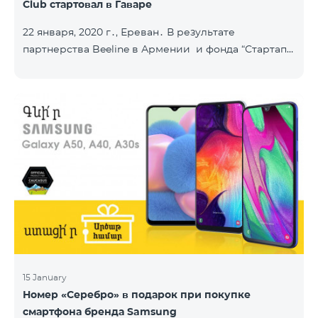
Club стартовал в Гаваре
22 января, 2020 г․, Ереван․ В результате
партнерства Beeline в Армении и фонда “Стартап
Армения”, в городе Гавар успешно стартовал
проект Sturtup Club. Sturtup Club – это
образовательная инициатива, цель которой –
помочь молодым людям из регионов раскрыть
свои предпринимательские способности и
повысить их социальную ответственность. Клубы
задействованы в ряде армянских общин: в
Апаране, Аштараке, Егварде, приграничных Коти,
Айгеховите, и уже в Гаваре. Гаварский кл
15 January
Номер «Серебро» в подарок при покупке
смартфона бренда Samsung