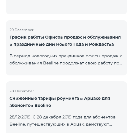
29 December
График работы Офисов продаж и обслуживания
в праздничные дни Нового Года и Рождества
В период новогодних праздников офисы продаж и
обслуживания Beeline продолжат свою работу по
специальному графику. Подробнее с графиком
можете ознакомиться здесь.Beeline E-shop
возобновит обработку онлайн-заказов 8 января
2020 года.
28 December
Сниженные тарифы роуминга в Арцахе для
абонентов Beeline
28/12/2019. С 28 декабря 2019 года для абонентов
Beeline, путешествующих в Арцах, действуют
новые сниженные тарифы: для входящих звонков –