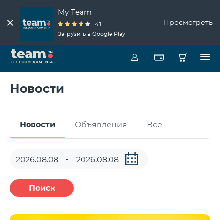
My Team
Просмотреть
4.1
Загрузить в Google Play
Новости
Новости
Объявления
Все
Поиск