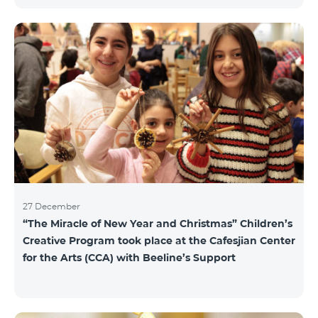
15 драм/мин, для исходящих звонков в Армению и
местных звонков в Арцахе - 29 драм/мин, 1 МБ
Интернета – 22 драм, а для коротких сообщений -
40 драм/SMS. Изменение действующих до этого
тарифов в Арцахе будет нести продолжительный
характер тарифов роуминга в Арцахе согласно
Меморандому, подписанному между
Государственной комиссией по регулированию
общественны
27 December
“The Miracle of New Year and Christmas” Children’s
Creative Program took place at the Cafesjian Center
for the Arts (CCA) with Beeline’s Support