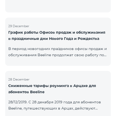
29 December
График работы Офисов продаж и обслуживания
в праздничные дни Нового Года и Рождества
В период новогодних праздников офисы продаж и
обслуживания Beeline продолжат свою работу по
специальному графику. Подробнее с графиком
можете ознакомиться здесь.Beeline E-shop
возобновит обработку онлайн-заказов 8 января
2020 года.
28 December
Сниженные тарифы роуминга в Арцахе для
абонентов Beeline
28/12/2019. С 28 декабря 2019 года для абонентов
Beeline, путешествующих в Арцах, действуют
новые сниженные тарифы: для входящих звонков –