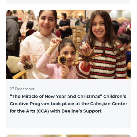
15 драм/мин, для исходящих звонков в Армению и
местных звонков в Арцахе - 29 драм/мин, 1 МБ
Интернета – 22 драм, а для коротких сообщений -
40 драм/SMS. Изменение действующих до этого
тарифов в Арцахе будет нести продолжительный
характер тарифов роуминга в Арцахе согласно
Меморандому, подписанному между
Государственной комиссией по регулированию
общественны
27 December
“The Miracle of New Year and Christmas” Children’s
Creative Program took place at the Cafesjian Center
for the Arts (CCA) with Beeline’s Support