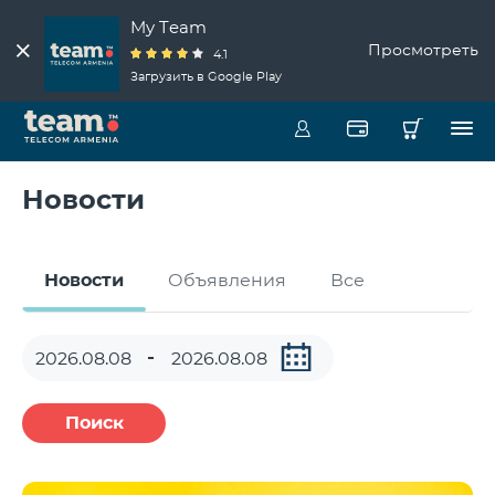
My Team
Просмотреть
4.1
Загрузить в Google Play
Новости
Новости
Объявления
Все
Поиск