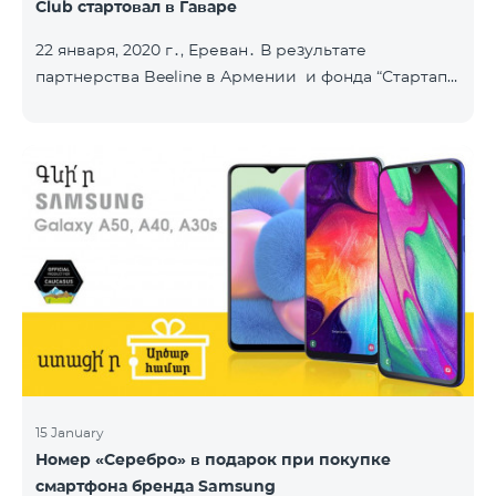
Club стартовал в Гаваре
22 января, 2020 г․, Ереван․ В результате
партнерства Beeline в Армении и фонда “Стартап
Армения”, в городе Гавар успешно стартовал
проект Sturtup Club. Sturtup Club – это
образовательная инициатива, цель которой –
помочь молодым людям из регионов раскрыть
свои предпринимательские способности и
повысить их социальную ответственность. Клубы
задействованы в ряде армянских общин: в
Апаране, Аштараке, Егварде, приграничных Коти,
Айгеховите, и уже в Гаваре. Гаварский кл
15 January
Номер «Серебро» в подарок при покупке
смартфона бренда Samsung