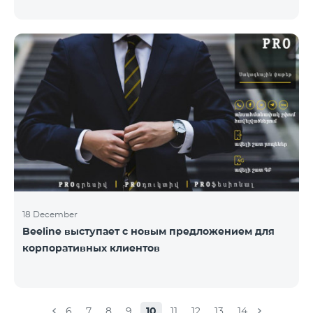
раз состоялась церемония награждения
специалистов по связям с общественностью и
коммуникациям, авторов лучших программ и
идей. «Работа общественных и политических
деятелей, компаний и государственных структур в
центре внимания исследовательской команды
Армянской PR ассоциации. Награждение
проводиться с целью повысить и подчеркнуть
роль PR-специалистов, подчеркнуть важность
обратной
18 December
Beeline выступает с новым предложением для
корпоративных клиентов
6
7
8
9
10
11
12
13
14